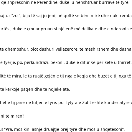
a që shpresonin në Perëndinë, duke iu nënshtruar burrave të tyre,
jtur “zot”; bija të saj ju jeni, në qoftë se bëni mirë dhe nuk tremb
e urtësi, duke e çmuar gruan si një enë më delikate dhe e nderoni s
e, të dhembshur, plot dashuri vëllazërore, të mëshirshëm dhe dasha
 fyerje, po, përkundrazi, bekoni, duke e ditur se për këtë u thirrët
ë të mira, le ta ruajë gojën e tij nga e keqja dhe buzët e tij nga t
 të kërkojë paqen dhe të ndjekë atë,
hët e tij janë në lutjen e tyre; por fytyra e Zotit është kundër atyre
qni të mirën?
u! “Pra, mos kini asnjë druajtje prej tyre dhe mos u shqetësoni”,