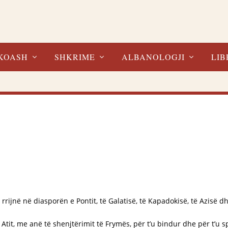
KOASH
SHKRIME
ALBANOLOGJI
LIB
ë rrijnë në diasporën e Pontit, të Galatisë, të Kapadokisë, të Azisë dh
Atit, me anë të shenjtërimit të Frymës, për t’u bindur dhe për t’u s