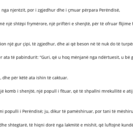
r tej nga njerëzit, por i zgjedhur dhe i çmuar përpara Perëndisë,
enë një shtëpi frymërore, një priftëri e shenjtë, për të ofruar fliji
ion një gur çipi, të zgjedhur, dhe ai që beson në të nuk do të turp
ër ata të pabindurit: “Guri, që u hoq mënjanë nga ndërtuesit, u bë
 dhe për këtë ata ishin të caktuar.
jë komb i shenjtë, një popull i fituar, që të shpallni mrekullitë e atij 
eni populli i Perëndisë; ju, dikur të pamëshiruar, por tani të mëshir
dhe shtegtarë, të hiqni dorë nga lakmitë e mishit, që luftojnë kundë