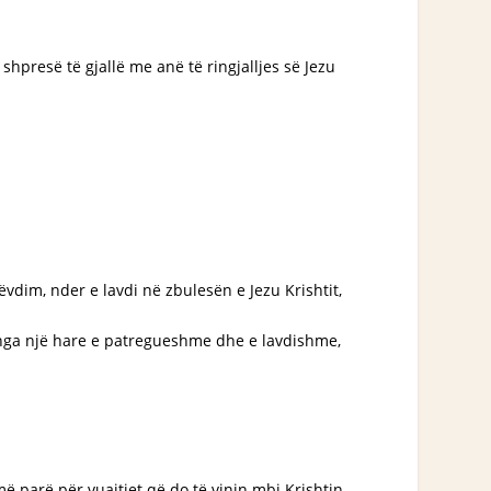
 shpresë të gjallë me anë të ringjalljes së Jezu
vdim, nder e lavdi në zbulesën e Jezu Krishtit,
ni nga një hare e patregueshme dhe e lavdishme,
ë parë për vuajtjet që do të vinin mbi Krishtin