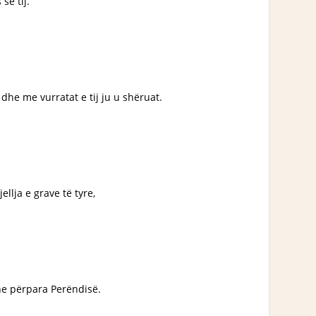
së tij.
 dhe me vurratat e tij ju u shëruat.
ellja e grave të tyre,
dhe përpara Perëndisë.