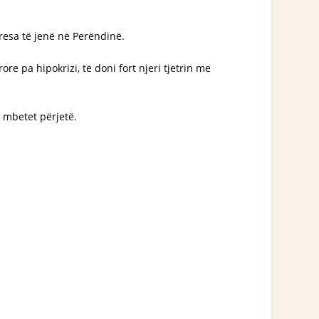
presa të jenë në Perëndinë.
re pa hipokrizi, të doni fort njeri tjetrin me
ë mbetet përjetë.