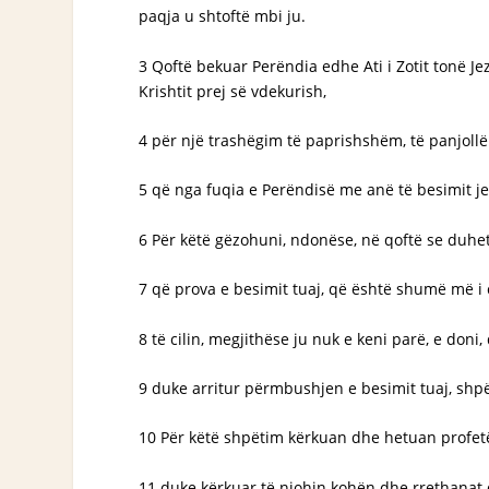
paqja u shtoftë mbi ju.
3 Qoftë bekuar Perëndia edhe Ati i Zotit tonë Jez
Krishtit prej së vdekurish,
4 për një trashëgim të paprishshëm, të panjollë 
5 që nga fuqia e Perëndisë me anë të besimit jen
6 Për këtë gëzohuni, ndonëse, në qoftë se duhet
7 që prova e besimit tuaj, që është shumë më i ç
8 të cilin, megjithëse ju nuk e keni parë, e do
9 duke arritur përmbushjen e besimit tuaj, shpë
10 Për këtë shpëtim kërkuan dhe hetuan profetët
11 duke kërkuar të njohin kohën dhe rrethanat q