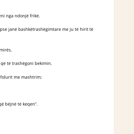
eni nga ndonjë frikë.
epse janë bashkëtrashëgimtare me ju të hirit të
mirës,
, që të trashëgoni bekimin.
ë folurit me mashtrim;
 që bëjnë të keqen”.