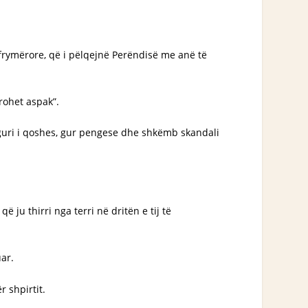
me frymërore, që i pëlqejnë Perëndisë me anë të
ërohet aspak”.
 guri i qoshes, gur pengese dhe shkëmb skandali
që ju thirri nga terri në dritën e tij të
uar.
r shpirtit.