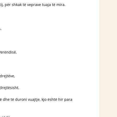
ij, për shkak të veprave tuaja të mira.
,
 Perëndisë.
drejtëve,
rejtësisht.
ë dhe të duroni vuajtje, kjo është hir para