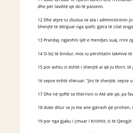
dhe për lavditë që do të pasonin.
12 Dhe atyre iu zbulua se ata i administronin jo
Shenjtë të dërguar nga qielli; gjëra të cilat engj
13 Prandaj, ngjeshni ijët e mendjes suaj, rrini 
14 Si bij të bindur, mos iu përshtatni lakmive t
15 por ashtu si është i shenjtë ai që ju thirri, të 
16 sepse është shkruar: “Jini të shenjtë, sepse u
17 Dhe në qoftë se thërrisni si Atë atë që, pa fa
18 duke ditur se jo me anë gjërash që prishen, s
19 por nga gjaku i çmuar i Krishtit, si të Qengji