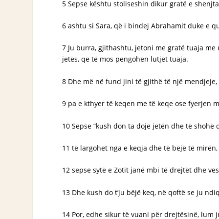
5 Sepse kështu stoliseshin dikur gratë e shenjt
6 ashtu si Sara, që i bindej Abrahamit duke e qua
7 Ju burra, gjithashtu, jetoni me gratë tuaja m
jetës, që të mos pengohen lutjet tuaja.
8 Dhe më në fund jini të gjithë të një mendjej
9 pa e kthyer të keqen me të keqe ose fyerjen me
10 Sepse “kush don ta dojë jetën dhe të shohë dit
11 të largohet nga e keqja dhe të bëjë të mirën,
12 sepse sytë e Zotit janë mbi të drejtët dhe ves
13 Dhe kush do t’ju bëjë keq, në qoftë se ju ndi
14 Por, edhe sikur të vuani për drejtësinë, lum j