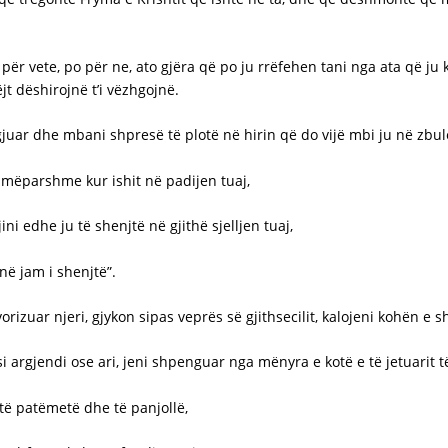
 për vete, po për ne, ato gjëra që po ju rrëfehen tani nga ata që ju
ëjt dëshirojnë t’i vëzhgojnë.
zgjuar dhe mbani shpresë të plotë në hirin që do vijë mbi ju në zbule
ë mëparshme kur ishit në padijen tuaj,
jini edhe ju të shenjtë në gjithë sjelljen tuaj,
në jam i shenjtë”.
vorizuar njeri, gjykon sipas veprës së gjithsecilit, kalojeni kohën e 
i argjendi ose ari, jeni shpenguar nga mënyra e kotë e të jetuarit t
t të patëmetë dhe të panjollë,