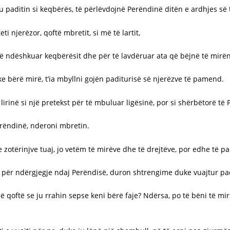
ju paditin si keqbërës, të përlëvdojnë Perëndinë ditën e ardhjes së t
ti njerëzor, qoftë mbretit, si më të lartit,
r të ndëshkuar keqbërësit dhe për të lavdëruar ata që bëjnë të mirën
uke bërë mirë, t’ia mbyllni gojën paditurisë së njerëzve të pamend.
r lirinë si një pretekst për të mbuluar ligësinë, por si shërbëtorë të
Perëndinë, nderoni mbretin.
 zotërinjve tuaj, jo vetëm të mirëve dhe të drejtëve, por edhe të pa
 për ndërgjegje ndaj Perëndisë, duron shtrengime duke vuajtur pad
ë qoftë se ju rrahin sepse keni bërë faje? Ndërsa, po të bëni të mir