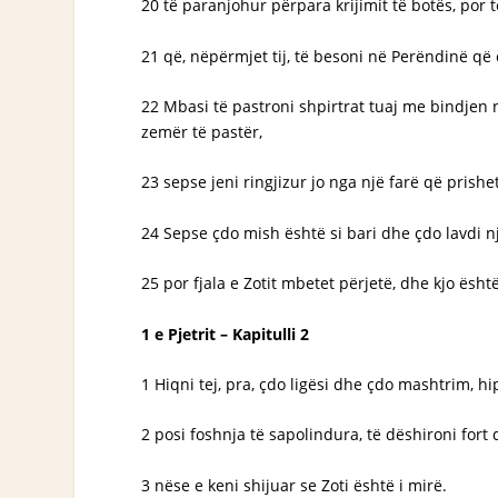
20 të paranjohur përpara krijimit të botës, por t
21 që, nëpërmjet tij, të besoni në Perëndinë që 
22 Mbasi të pastroni shpirtrat tuaj me bindjen n
zemër të pastër,
23 sepse jeni ringjizur jo nga një farë që prishe
24 Sepse çdo mish është si bari dhe çdo lavdi nje
25 por fjala e Zotit mbetet përjetë, dhe kjo është
1 e Pjetrit – Kapitulli 2
1 Hiqni tej, pra, çdo ligësi dhe çdo mashtrim, hi
2 posi foshnja të sapolindura, të dëshironi fort q
3 nëse e keni shijuar se Zoti është i mirë.