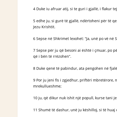
4 Duke iu afruar atij, si te guri i gjallë, i flaku
5 edhe ju, si gurë të gjallë, ndërtoheni për të q
Jezu Krishtit.
6 Sepse në Shkrimet lexohet: “Ja, unë po vë në S
7 Sepse për ju që besoni ai është i çmuar, po p
që i bën të rrëzohen”.
8 Duke qenë të pabindur, ata pengohen në fjalë,
9 Por ju jeni fis i zgjedhur, priftëri mbretërore, n
mrekullueshme;
10 ju, që dikur nuk ishit një popull, kurse tani j
11 Shumë të dashur, unë ju këshilloj, si të huaj 