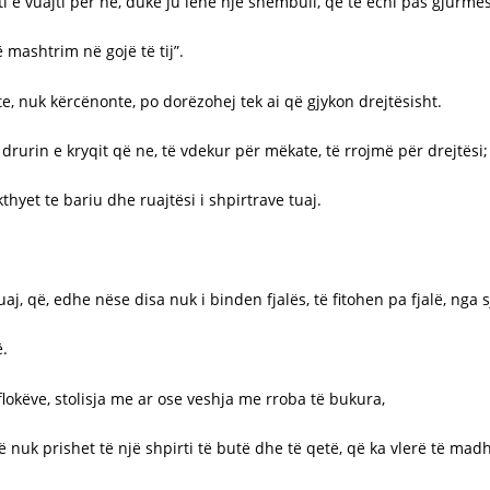
i e vuajti për ne, duke ju lënë një shembull, që të ecni pas gjurmës 
 mashtrim në gojë të tij”.
te, nuk kërcënonte, po dorëzohej tek ai që gjykon drejtësisht.
i drurin e kryqit që ne, të vdekur për mëkate, të rrojmë për drejtësi;
thyet te bariu dhe ruajtësi i shpirtrave tuaj.
j, që, edhe nëse disa nuk i binden fjalës, të fitohen pa fjalë, nga sj
ë.
 flokëve, stolisja me ar ose veshja me rroba të bukura,
ë nuk prishet të një shpirti të butë dhe të qetë, që ka vlerë të ma