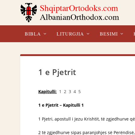
BIBLA
LITURGJIA
BESIMI
1 e Pjetrit
Kapitulli:
1
2
3
4
5
1 e Pjetrit – Kapitulli 1
1 Pjetri, apostull i Jezu Krishtit, të zgjedhurve q
2 të zgjedhurve sipas paranjohjes së Perëndisë, 