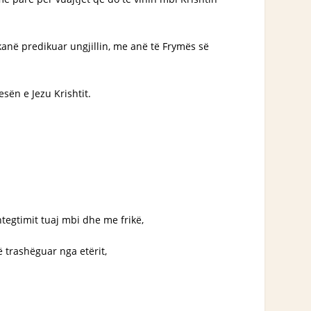
 kanë predikuar ungjillin, me anë të Frymës së
sën e Jezu Krishtit.
shtegtimit tuaj mbi dhe me frikë,
ë trashëguar nga etërit,