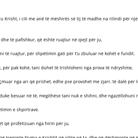
u Krisht, i cili me anë të mëshirës së tij të madhe na rilindi për një
dhe të pafishkur, që është ruajtur në qiejt për ju,
i të ruajtur, për shpëtimin gati për t’u zbuluar në kohët e fundit.
, për pak kohë, tani duhet të trishtoheni nga prova të ndryshme,
muar nga ari që prishet, edhe pse provohet me zjarr, të dalë për lë
ni, duke besuar në të, megithëse tani nuk e shihni, dhe ngazëllohu
timin e shpirtrave.
 që profetizuan nga hirin për ju,
ë tregonte Fryma e Krishtit që ishte në ta, dhe që dëshmonte që m