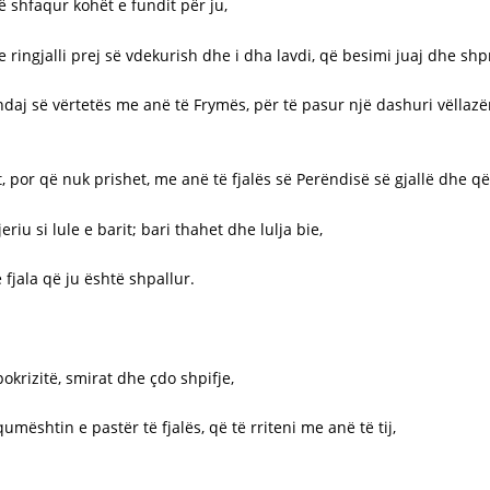
ë shfaqur kohët e fundit për ju,
e ringjalli prej së vdekurish dhe i dha lavdi, që besimi juaj dhe sh
daj së vërtetës me anë të Frymës, për të pasur një dashuri vëllazëro
t, por që nuk prishet, me anë të fjalës së Perëndisë së gjallë dhe q
riu si lule e barit; bari thahet dhe lulja bie,
 fjala që ju është shpallur.
pokrizitë, smirat dhe çdo shpifje,
umështin e pastër të fjalës, që të rriteni me anë të tij,