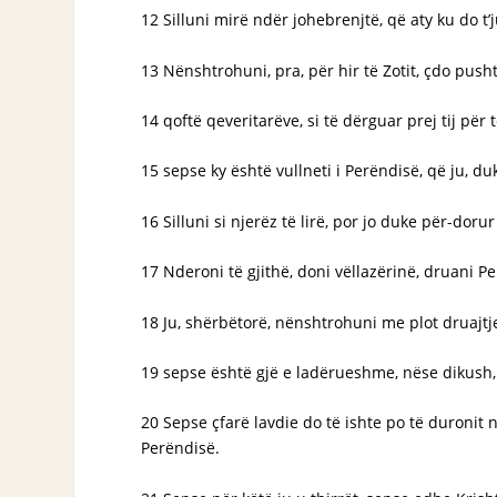
12 Silluni mirë ndër johebrenjtë, që aty ku do t’
13 Nënshtrohuni, pra, për hir të Zotit, çdo pushte
14 qoftë qeveritarëve, si të dërguar prej tij pë
15 sepse ky është vullneti i Perëndisë, që ju, d
16 Silluni si njerëz të lirë, por jo duke për-doru
17 Nderoni të gjithë, doni vëllazërinë, druani 
18 Ju, shërbëtorë, nënshtrohuni me plot druajtje
19 sepse është gjë e ladërueshme, nëse dikush,
20 Sepse çfarë lavdie do të ishte po të duronit n
Perëndisë.