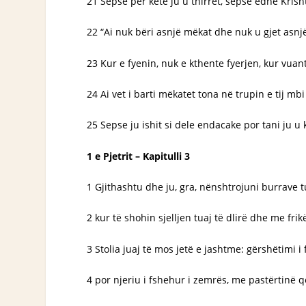
21 Sepse për këtë ju u thirrët, sepse edhe Krisht
22 “Ai nuk bëri asnjë mëkat dhe nuk u gjet asnjë
23 Kur e fyenin, nuk e kthente fyerjen, kur vuan
24 Ai vet i barti mëkatet tona në trupin e tij mb
25 Sepse ju ishit si dele endacake por tani ju u k
1 e Pjetrit – Kapitulli 3
1 Gjithashtu dhe ju, gra, nënshtrojuni burrave tua
2 kur të shohin sjelljen tuaj të dlirë dhe me frik
3 Stolia juaj të mos jetë e jashtme: gërshëtimi i
4 por njeriu i fshehur i zemrës, me pastërtinë q