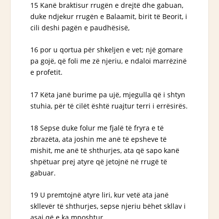
15 Kanë braktisur rrugën e drejtë dhe gabuan,
duke ndjekur rrugën e Balaamit, birit të Beorit, i
cili deshi pagën e paudhësisë,
16 por u qortua për shkeljen e vet; një gomare
pa gojë, që foli me zë njeriu, e ndaloi marrëzinë
e profetit.
17 Këta janë burime pa ujë, mjegulla që i shtyn
stuhia, për të cilët është ruajtur terri i errësirës.
18 Sepse duke folur me fjalë të fryra e të
zbrazëta, ata joshin me anë të epsheve të
mishit, me anë të shthurjes, ata që sapo kanë
shpëtuar prej atyre që jetojnë në rrugë të
gabuar.
19 U premtojnë atyre liri, kur vetë ata janë
skllevër të shthurjes, sepse njeriu bëhet skllav i
asaj që e ka mposhtur.