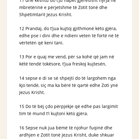
11 dhe kështu do t’ju hapet gjerësisht hyrja në
mbretërinë e përjetshme të Zotit tonë dhe
Shpëtimtarit Jezus Krisht.
12 Prandaj, do t’jua kujtoj gjithmonë këto gjëra,
edhe pse i dini dhe e ndieni veten të fortë në të
vërtetën që keni tani.
13 Por e quaj me vend, për sa kohë që jam në
këtë tendë tokësore, t’jua freskoj kujtesën,
14 sepse e di se së shpejti do të largohem nga
kjo tendë, siç ma ka bërë të qartë edhe Zoti ynë
Jezus Krisht.
15 Do të bëj çdo përpjekje që edhe pas largimit
tim të mund t’i kujtoni këto gjëra.
16 Sepse nuk jua bëmë të njohur fuqinë dhe
ardhjen e Zotit tonë Jezus Krisht, duke shkuar