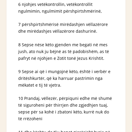
6 njohjes vetëkontrollin, vetëkontrollit
ngulmimin, ngulmimit përshpirtshmërinë,
7 përshpirtshmërisë mirëdashjen vëllazërore
dhe mirëdashjes vëllazërore dashurinë.
8 Sepse nëse këto gjenden me begati në mes
jush, ato nuk ju bëjnë as të padobishëm, as të
pafryt në njohjen e Zotit tonë Jezus Krishtit.
9 Sepse ai që i mungojnë këto, është i verbër e
dritëshkurtër, që ka harruar pastrimin nga
mëkatet e tij të vjetra.
10 Prandaj, vëllezër, përpiquni edhe më shumë
të siguroheni për thirrjen dhe zgjedhjen tuaj,
sepse për sa kohë i zbatoni këto, kurrë nuk do
të rrëzoheni