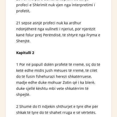
profeci e Shkrimit nuk vjen nga interpretimi i
profetit,
21 sepse asnjë profeci nuk ka ardhur
ndonjëherë nga vullneti i njeriut, por njerëzit
kanë folur prej Perëndisë, të shtyrë nga Fryma e
Shenjtë.
Kapitulli 2
1 Por në popull dolën profetë të rremë, siç do të
ketë edhe midis jush mësues të rremë, të cilët
do të fusin fshehurazi herezi shkatërruese,
madje edhe duke mohuar Zotin që i ka blerë,
duke sjellë kështu mbi vete shkatërrim të
shpejtë.
2 Shumë do t’i ndjekin shthurjet e tyre dhe për
shkak të tyre do të shahet rruga e së vërtetës.