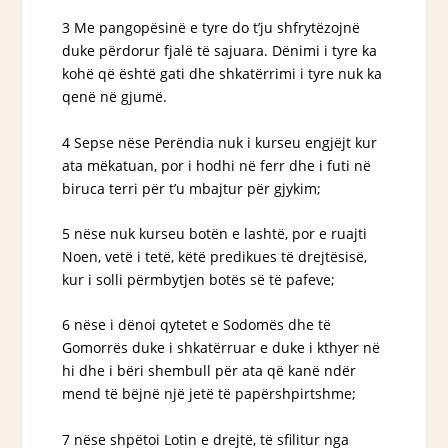
3 Me pangopësinë e tyre do t’ju shfrytëzojnë
duke përdorur fjalë të sajuara. Dënimi i tyre ka
kohë që është gati dhe shkatërrimi i tyre nuk ka
qenë në gjumë.
4 Sepse nëse Perëndia nuk i kurseu engjëjt kur
ata mëkatuan, por i hodhi në ferr dhe i futi në
biruca terri për t’u mbajtur për gjykim;
5 nëse nuk kurseu botën e lashtë, por e ruajti
Noen, vetë i tetë, këtë predikues të drejtësisë,
kur i solli përmbytjen botës së të pafeve;
6 nëse i dënoi qytetet e Sodomës dhe të
Gomorrës duke i shkatërruar e duke i kthyer në
hi dhe i bëri shembull për ata që kanë ndër
mend të bëjnë një jetë të papërshpirtshme;
7 nëse shpëtoi Lotin e drejtë, të sfilitur nga