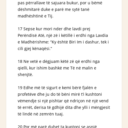
pas përrallave të sajuara bukur, por u bëmë
dëshmitarë duke e parë me sytë tanë
madhështinë e Tij.
17 Sepse kur mori nder dhe lavdi prej
Perëndisë Atë, një zë i këtillë i erdhi nga Lavdia
e Madhërishme: “Ky është Biri Im i dashur, tek i
cili gjej kënaqësi.”
18 Ne vetë e dëgjuam këtë zë që erdhi nga
qielli, kur ishim bashkë me Të në malin e
shenjtë.
19 Edhe më të sigurt e kemi bërë fjalën e
profetëve dhe ju do të bëni mirë t’i kushtoni
vëmendje si një pishtar që ndriçon në një vend
të errët, derisa të gdhijë dita dhe ylli i mëngjesit
të lindë në zemrën tuaj.
20 Por më parë duhet ta kuptoni se asnjë