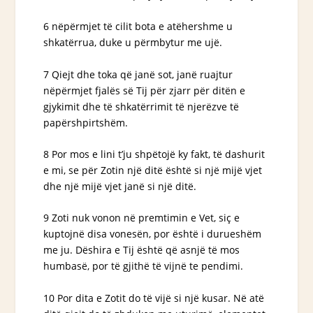
6 nëpërmjet të cilit bota e atëhershme u
shkatërrua, duke u përmbytur me ujë.
7 Qiejt dhe toka që janë sot, janë ruajtur
nëpërmjet fjalës së Tij për zjarr për ditën e
gjykimit dhe të shkatërrimit të njerëzve të
papërshpirtshëm.
8 Por mos e lini t’ju shpëtojë ky fakt, të dashurit
e mi, se për Zotin një ditë është si një mijë vjet
dhe një mijë vjet janë si një ditë.
9 Zoti nuk vonon në premtimin e Vet, siç e
kuptojnë disa vonesën, por është i durueshëm
me ju. Dëshira e Tij është që asnjë të mos
humbasë, por të gjithë të vijnë te pendimi.
10 Por dita e Zotit do të vijë si një kusar. Në atë