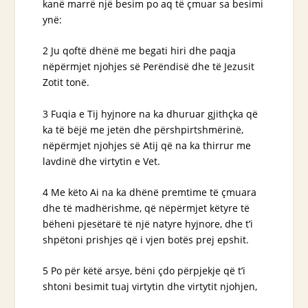
kanë marrë një besim po aq të çmuar sa besimi
ynë:
2 Ju qoftë dhënë me begati hiri dhe paqja
nëpërmjet njohjes së Perëndisë dhe të Jezusit
Zotit tonë.
3 Fuqia e Tij hyjnore na ka dhuruar gjithçka që
ka të bëjë me jetën dhe përshpirtshmërinë,
nëpërmjet njohjes së Atij që na ka thirrur me
lavdinë dhe virtytin e Vet.
4 Me këto Ai na ka dhënë premtime të çmuara
dhe të madhërishme, që nëpërmjet këtyre të
bëheni pjesëtarë të një natyre hyjnore, dhe t’i
shpëtoni prishjes që i vjen botës prej epshit.
5 Po për këtë arsye, bëni çdo përpjekje që t’i
shtoni besimit tuaj virtytin dhe virtytit njohjen,