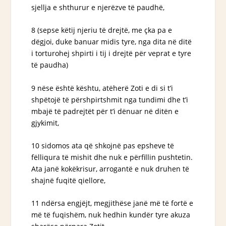
sjellja e shthurur e njerëzve të paudhë,
8 (sepse këtij njeriu të drejtë, me çka pa e
dëgjoi, duke banuar midis tyre, nga dita në ditë
i torturohej shpirti i tij i drejtë për veprat e tyre
të paudha)
9 nëse është kështu, atëherë Zoti e di si t’i
shpëtojë të përshpirtshmit nga tundimi dhe t’i
mbajë të padrejtët për t’i dënuar në ditën e
gjykimit,
10 sidomos ata që shkojnë pas epsheve të
fëlliqura të mishit dhe nuk e përfillin pushtetin.
Ata janë kokëkrisur, arrogantë e nuk druhen të
shajnë fuqitë qiellore,
11 ndërsa engjëjt, megjithëse janë më të fortë e
më të fuqishëm, nuk hedhin kundër tyre akuza