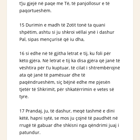
t’ju gjejë në paqe me Të, të panjollosur e të
paqortueshëm.
15 Durimin e madh të Zotit tonë ta quani
shpëtim, ashtu si ju shkroi vëllai ynë i dashur
Pal, sipas mençurisë që iu dha,
16 si edhe në të gjitha letrat e tij, ku foli për
këto gjëra. Në letrat e tij ka disa gjëra që janë të
vështira për t’u kuptuar, të cilat i shtrembërojnë
ata që janë të pamësuar dhe të
paqëndrueshëm, siç bëjnë edhe me pjesën
tjetër të Shkrimit, për shkatërrimin e vetes së
tyre.
17 Prandaj, ju, të dashur, meqë tashmë e dini
këtë, hapni sytë, se mos ju çojnë të paudhët në
rrugë të gabuar dhe shkisni nga qëndrimi juaj i
patundur.