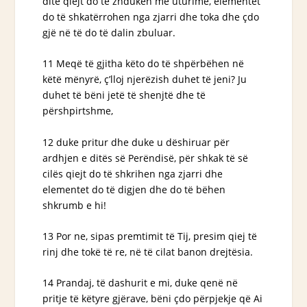
ditë qiejt do të zhduken me uturimë, elementet
do të shkatërrohen nga zjarri dhe toka dhe çdo
gjë në të do të dalin zbuluar.
11 Meqë të gjitha këto do të shpërbëhen në
këtë mënyrë, ç’lloj njerëzish duhet të jeni? Ju
duhet të bëni jetë të shenjtë dhe të
përshpirtshme,
12 duke pritur dhe duke u dëshiruar për
ardhjen e ditës së Perëndisë, për shkak të së
cilës qiejt do të shkrihen nga zjarri dhe
elementet do të digjen dhe do të bëhen
shkrumb e hi!
13 Por ne, sipas premtimit të Tij, presim qiej të
rinj dhe tokë të re, në të cilat banon drejtësia.
14 Prandaj, të dashurit e mi, duke qenë në
pritje të këtyre gjërave, bëni çdo përpjekje që Ai