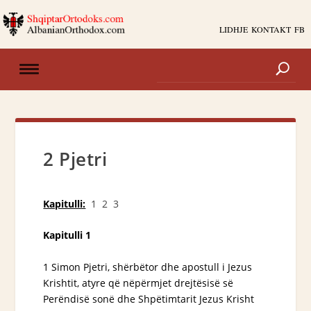
LIDHJE
KONTAKT
FB
2 Pjetri
Kapitulli:
1
2
3
Kapitulli 1
1 Simon Pjetri, shërbëtor dhe apostull i Jezus
Krishtit, atyre që nëpërmjet drejtësisë së
Perëndisë sonë dhe Shpëtimtarit Jezus Krisht