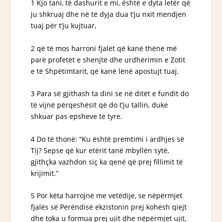
1 Kjo tani, të dashurit e mi, është e dyta letër që
ju shkruaj dhe në të dyja dua t’ju nxit mendjen
tuaj për t’ju kujtuar,
2 që të mos harroni fjalët që kanë thënë më
parë profetët e shenjtë dhe urdhërimin e Zotit
e të Shpëtimtarit, që kanë lënë apostujt tuaj.
3 Para së gjithash ta dini se në ditët e fundit do
të vijnë përqeshësit që do t’ju tallin, duke
shkuar pas epsheve të tyre.
4 Do të thonë: “Ku është premtimi i ardhjes së
Tij? Sepse që kur etërit tanë mbyllën sytë,
gjithçka vazhdon siç ka qenë që prej fillimit të
krijimit.”
5 Por këta harrojnë me vetëdije, se nëpërmjet
fjalës së Perëndisë ekzistonin prej kohësh qiejt
dhe toka u formua prej ujit dhe nëpërmjet ujit,