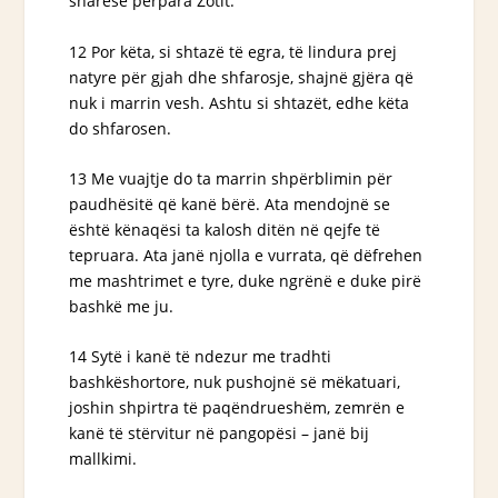
sharëse përpara Zotit.
12 Por këta, si shtazë të egra, të lindura prej
natyre për gjah dhe shfarosje, shajnë gjëra që
nuk i marrin vesh. Ashtu si shtazët, edhe këta
do shfarosen.
13 Me vuajtje do ta marrin shpërblimin për
paudhësitë që kanë bërë. Ata mendojnë se
është kënaqësi ta kalosh ditën në qejfe të
tepruara. Ata janë njolla e vurrata, që dëfrehen
me mashtrimet e tyre, duke ngrënë e duke pirë
bashkë me ju.
14 Sytë i kanë të ndezur me tradhti
bashkëshortore, nuk pushojnë së mëkatuari,
joshin shpirtra të paqëndrueshëm, zemrën e
kanë të stërvitur në pangopësi – janë bij
mallkimi.