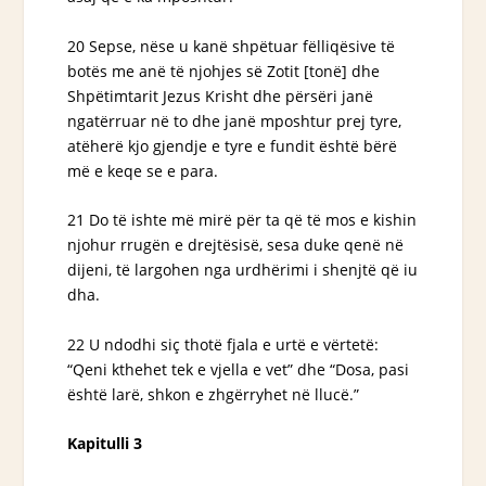
20 Sepse, nëse u kanë shpëtuar fëlliqësive të
botës me anë të njohjes së Zotit [tonë] dhe
Shpëtimtarit Jezus Krisht dhe përsëri janë
ngatërruar në to dhe janë mposhtur prej tyre,
atëherë kjo gjendje e tyre e fundit është bërë
më e keqe se e para.
21 Do të ishte më mirë për ta që të mos e kishin
njohur rrugën e drejtësisë, sesa duke qenë në
dijeni, të largohen nga urdhërimi i shenjtë që iu
dha.
22 U ndodhi siç thotë fjala e urtë e vërtetë:
“Qeni kthehet tek e vjella e vet” dhe “Dosa, pasi
është larë, shkon e zhgërryhet në llucë.”
Kapitulli 3