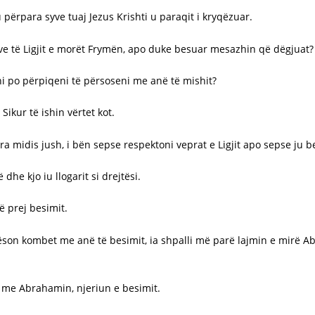
përpara syve tuaj Jezus Krishti u paraqit i kryqëzuar.
ave të Ligjit e morët Frymën, apo duke besuar mesazhin që dëgjuat?
ni po përpiqeni të përsoseni me anë të mishit?
Sikur të ishin vërtet kot.
ra midis jush, i bën sepse respektoni veprat e Ligjit apo sepse ju b
he kjo iu llogarit si drejtësi.
ë prej besimit.
ëson kombet me anë të besimit, ia shpalli më parë lajmin e mirë A
 me Abrahamin, njeriun e besimit.