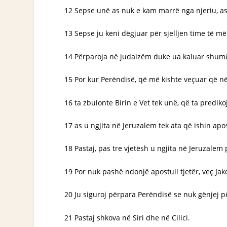
12 Sepse unë as nuk e kam marrë nga njeriu, as
13 Sepse ju keni dëgjuar për sjelljen time të 
14 Përparoja në judaizëm duke ua kaluar shumë 
15 Por kur Perëndisë, që më kishte veçuar që në 
16 ta zbulonte Birin e Vet tek unë, që ta predi
17 as u ngjita në Jeruzalem tek ata që ishin ap
18 Pastaj, pas tre vjetësh u ngjita në Jeruzal
19 Por nuk pashë ndonjë apostull tjetër, veç Jakobi
20 Ju siguroj përpara Perëndisë se nuk gënjej pë
21 Pastaj shkova në Siri dhe në Cilici.