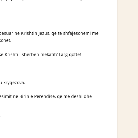
 besuar në Krishtin Jezus, që të shfajësohemi me
sohet.
e Krishti i shërben mëkatit? Larg qoftë!
 u kryqëzova.
besimit në Birin e Perëndisë, që më deshi dhe
”