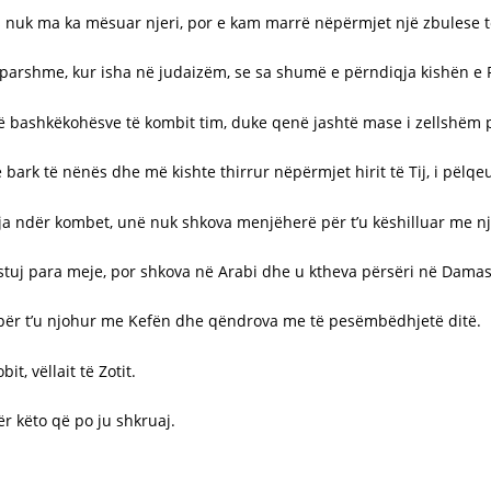
 nuk ma ka mësuar njeri, por e kam marrë nëpërmjet një zbulese të
mëparshme, kur isha në judaizëm, se sa shumë e përndiqja kishën e 
bashkëkohësve të kombit tim, duke qenë jashtë mase i zellshëm për
bark të nënës dhe më kishte thirrur nëpërmjet hirit të Tij, i pëlqe
koja ndër kombet, unë nuk shkova menjëherë për t’u këshilluar me nj
ostuj para meje, por shkova në Arabi dhe u ktheva përsëri në Damas
em për t’u njohur me Kefën dhe qëndrova me të pesëmbëdhjetë ditë.
t, vëllait të Zotit.
r këto që po ju shkruaj.