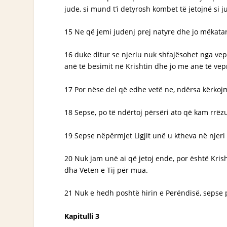
jude, si mund t’i detyrosh kombet të jetojnë si j
15 Ne që jemi judenj prej natyre dhe jo mëkata
16 duke ditur se njeriu nuk shfajësohet nga vep
anë të besimit në Krishtin dhe jo me anë të vepr
17 Por nëse del që edhe vetë ne, ndërsa kërkojm
18 Sepse, po të ndërtoj përsëri ato që kam rrëz
19 Sepse nëpërmjet Ligjit unë u ktheva në njeri 
20 Nuk jam unë ai që jetoj ende, por është Krish
dha Veten e Tij për mua.
21 Nuk e hedh poshtë hirin e Perëndisë, sepse po
Kapitulli 3