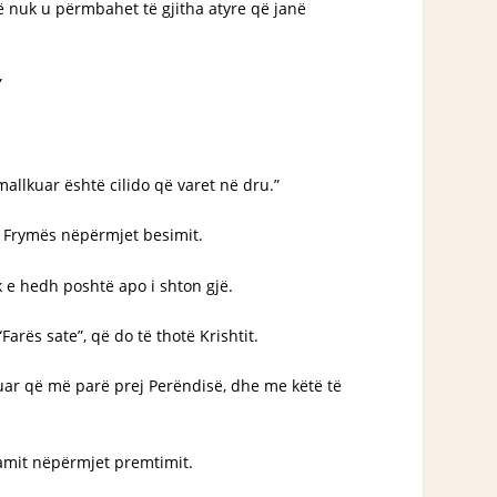
që nuk u përmbahet të gjitha atyre që janë
”
mallkuar është cilido që varet në dru.”
e Frymës nëpërmjet besimit.
k e hedh poshtë apo i shton gjë.
Farës sate”, që do të thotë Krishtit.
tuar që më parë prej Perëndisë, dhe me këtë të
hamit nëpërmjet premtimit.