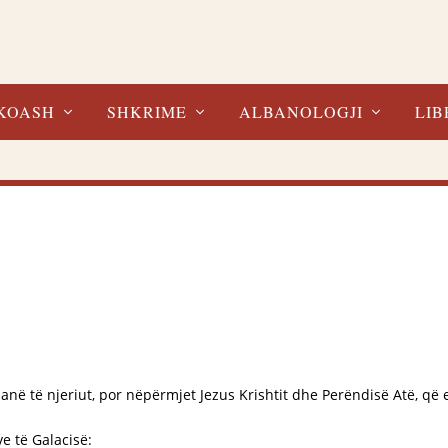
KOASH
SHKRIME
ALBANOLOGJI
LIB
e anë të njeriut, por nëpërmjet Jezus Krishtit dhe Perëndisë Atë, që e
ve të Galacisë: