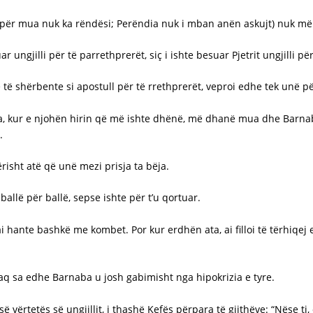
, për mua nuk ka rëndësi; Perëndia nuk i mban anën askujt) nuk më
ungjilli për të parrethprerët, siç i ishte besuar Pjetrit ungjilli për
ë të shërbente si apostull për të rrethprerët, veproi edhe tek unë p
lla, kur e njohën hirin që më ishte dhënë, më dhanë mua dhe Barna
.
risht atë që unë mezi prisja ta bëja.
ballë për ballë, sepse ishte për t’u qortuar.
i hante bashkë me kombet. Por kur erdhën ata, ai filloi të tërhiqej e 
 aq sa edhe Barnaba u josh gabimisht nga hipokrizia e tyre.
 vërtetës së ungjillit, i thashë Kefës përpara të gjithëve: “Nëse ti,