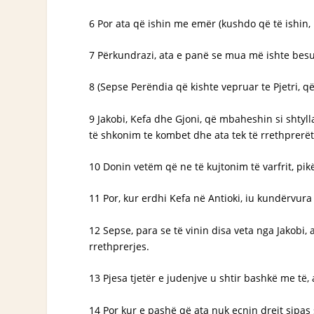
6 Por ata që ishin me emër (kushdo që të ishin
7 Përkundrazi, ata e panë se mua më ishte besuar 
8 (Sepse Perëndia që kishte vepruar te Pjetri, q
9 Jakobi, Kefa dhe Gjoni, që mbaheshin si shty
të shkonim te kombet dhe ata tek të rrethprerët
10 Donin vetëm që ne të kujtonim të varfrit, pikë
11 Por, kur erdhi Kefa në Antioki, iu kundërvura 
12 Sepse, para se të vinin disa veta nga Jakobi, a
rrethprerjes.
13 Pjesa tjetër e judenjve u shtir bashkë me të,
14 Por kur e pashë që ata nuk ecnin drejt sipas së