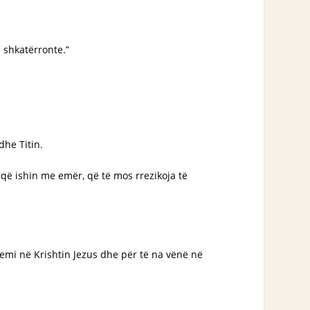
 shkatërronte.”
dhe Titin.
 që ishin me emër, që të mos rrezikoja të
 kemi në Krishtin Jezus dhe për të na vënë në