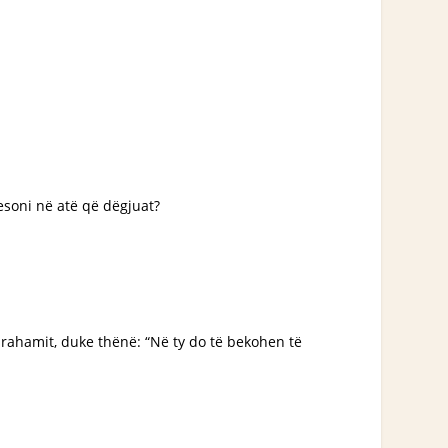
esoni në atë që dëgjuat?
brahamit, duke thënë: “Në ty do të bekohen të