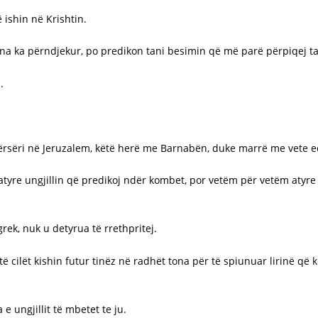
 ishin në Krishtin.
 na ka përndjekur, po predikon tani besimin që më parë përpiqej ta
.
përsëri në Jeruzalem, këtë herë me Barnabën, duke marrë me vete e
 atyre ungjillin që predikoj ndër kombet, por vetëm për vetëm atyre
rek, nuk u detyrua të rrethpritej.
 të cilët kishin futur tinëz në radhët tona për të spiunuar lirinë që
e ungjillit të mbetet te ju.