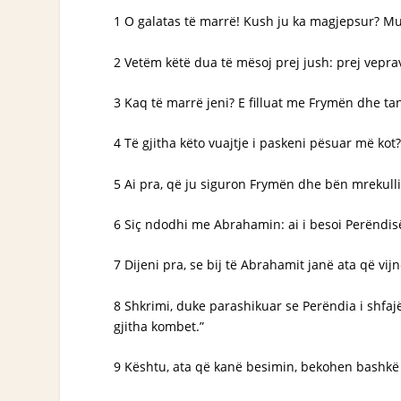
1 O galatas të marrë! Kush ju ka magjepsur? Mu 
2 Vetëm këtë dua të mësoj prej jush: prej vepr
3 Kaq të marrë jeni? E filluat me Frymën dhe ta
4 Të gjitha këto vuajtje i paskeni pësuar më kot? 
5 Ai pra, që ju siguron Frymën dhe bën mrekulli
6 Siç ndodhi me Abrahamin: ai i besoi Perëndisë d
7 Dijeni pra, se bij të Abrahamit janë ata që vijn
8 Shkrimi, duke parashikuar se Perëndia i shfaj
gjitha kombet.”
9 Kështu, ata që kanë besimin, bekohen bashkë