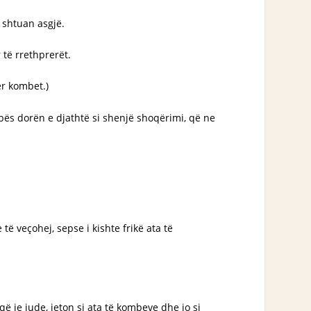
 shtuan asgjë.
 të rrethprerët.
ër kombet.)
bës dorën e djathtë si shenjë shoqërimi, që ne
të veçohej, sepse i kishte frikë ata të
 që je jude, jeton si ata të kombeve dhe jo si