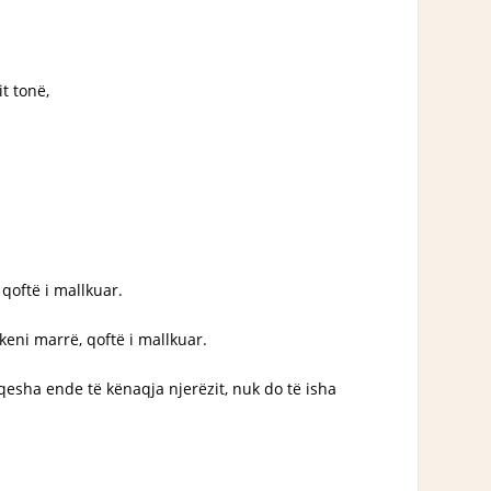
it tonë,
 qoftë i mallkuar.
keni marrë, qoftë i mallkuar.
qesha ende të kënaqja njerëzit, nuk do të isha