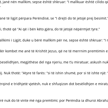
t, janë nën mallkim, sepse është shkruar: “I mallkuar është cilido 
”
 të ligjit përpara Perëndisë, se “I drejti do të jetojë prej besimit.
 thotë që “Ai që i bën këto gjëra, do të jetojë nëpërmjet tyre.”
lkimi i Ligjit, duke u bërë mallkim për ne, sepse është shkruar: “I 
ndër kombet me anë të Krishtit Jezus, që ne të merrnim premtimin 
 besëlidhjen, megjithëse del nga njeriu, me t’u miratuar, askush nu
Nuk thotë: “Atyre të farës: “si të ishin shumë, por si të ishte një: “
tërqind e tridhjetë vjetësh, nuk e shfuqizon dot besëlidhjen e mira
ëherë nuk do të vinte më nga premtimi; por Perëndia ia dhuroi Abra