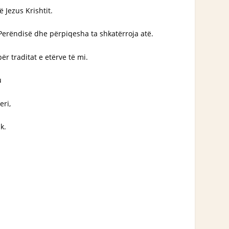
 Jezus Krishtit.
Perëndisë dhe përpiqesha ta shkatërroja atë.
 traditat e etërve të mi.
u
eri,
k.