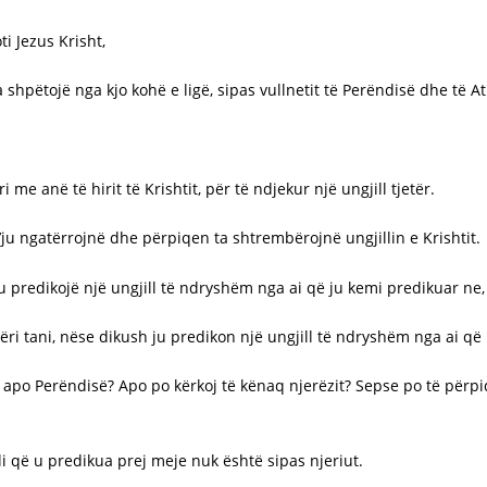
i Jezus Krisht,
a shpëtojë nga kjo kohë e ligë, sipas vullnetit të Perëndisë dhe të At
 me anë të hirit të Krishtit, për të ndjekur një ungjill tjetër.
 t’ju ngatërrojnë dhe përpiqen ta shtrembërojnë ungjillin e Krishtit.
t’ju predikojë një ungjill të ndryshëm nga ai që ju kemi predikuar ne,
ri tani, nëse dikush ju predikon një ungjill të ndryshëm nga ai që 
e apo Perëndisë? Apo po kërkoj të kënaq njerëzit? Sepse po të përpi
illi që u predikua prej meje nuk është sipas njeriut.