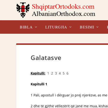
BIBLA
LITURGJIA
BESIMI
Galatasve
Kapitulli:
1
2
3
4
5
6
Kapitulli 1
1 Pali, apostull i dërguar jo prej njerëzve, as m
2 dhe të gjithë vëllezërit që janë me mua, kisha