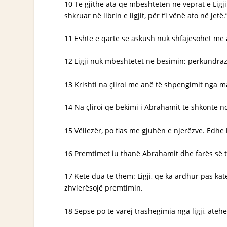
10 Të gjithë ata që mbështeten në veprat e Ligji
shkruar në librin e ligjit, për t’i vënë ato në jetë.
11 Është e qartë se askush nuk shfajësohet me anë
12 Ligji nuk mbështetet në besimin; përkundrazi,
13 Krishti na çliroi me anë të shpengimit nga mal
14 Na çliroi që bekimi i Abrahamit të shkonte 
15 Vëllezër, po flas me gjuhën e njerëzve. Edhe
16 Premtimet iu thanë Abrahamit dhe farës së tij. 
17 Këtë dua të them: Ligji, që ka ardhur pas ka
zhvlerësojë premtimin.
18 Sepse po të varej trashëgimia nga ligji, at