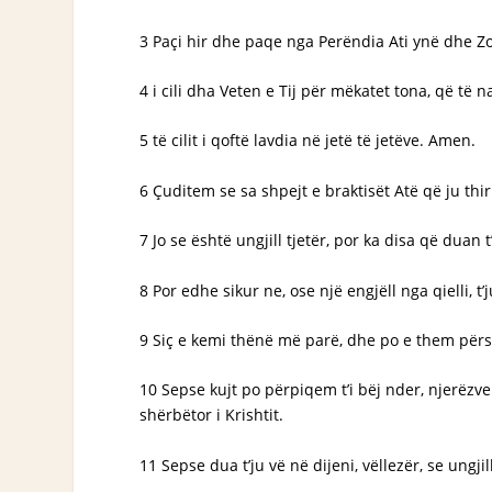
3 Paçi hir dhe paqe nga Perëndia Ati ynë dhe Zot
4 i cili dha Veten e Tij për mëkatet tona, që të n
5 të cilit i qoftë lavdia në jetë të jetëve. Amen.
6 Çuditem se sa shpejt e braktisët Atë që ju thirri
7 Jo se është ungjill tjetër, por ka disa që duan
8 Por edhe sikur ne, ose një engjëll nga qielli, 
9 Siç e kemi thënë më parë, dhe po e them përsë
10 Sepse kujt po përpiqem t’i bëj nder, njerëzv
shërbëtor i Krishtit.
11 Sepse dua t’ju vë në dijeni, vëllezër, se ungj