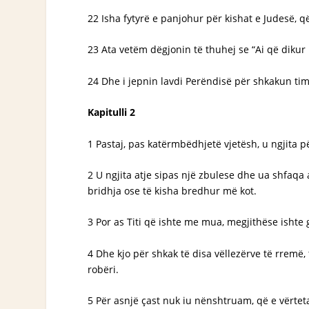
22 Isha fytyrë e panjohur për kishat e Judesë, që
23 Ata vetëm dëgjonin të thuhej se “Ai që dikur
24 Dhe i jepnin lavdi Perëndisë për shkakun tim
Kapitulli 2
1 Pastaj, pas katërmbëdhjetë vjetësh, u ngjita 
2 U ngjita atje sipas një zbulese dhe ua shfaqa
bridhja ose të kisha bredhur më kot.
3 Por as Titi që ishte me mua, megjithëse ishte g
4 Dhe kjo për shkak të disa vëllezërve të rremë,
robëri.
5 Për asnjë çast nuk iu nënshtruam, që e vërteta 