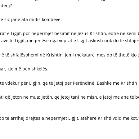
udenj?
rë siç janë ata midis kombeve,
rat e Ligjit, por nëpërmjet besimit në Jezus Krishtin, edhe ne kemi
ave të Ligjit, meqenëse nga veprat e Ligjit askush nuk do të shfajë
ë të shfajësohemi në Krishtin, jemi mëkatarë, mos do të thotë kjo s
uar, kjo më bën shkelës.
të vdekur për Ligjin, që të jetoj për Perëndinë. Bashkë me Krishtin
ti që jeton në mua; jetën, që jetoj tani në mish, e jetoj me anë të 
 të arrihej drejtësia nëpërmjet Ligjit, atëherë Krishti vdiq më kot.