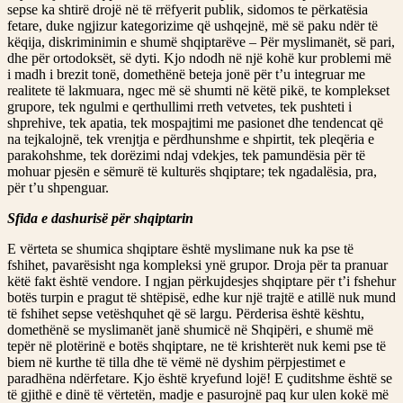
sepse ka shtirë drojë në të rrëfyerit publik, sidomos te përkatësia
fetare, duke ngjizur kategorizime që ushqejnë, më së paku ndër të
këqija, diskriminimin e shumë shqiptarëve – Për myslimanët, së pari,
dhe për ortodoksët, së dyti. Kjo ndodh në një kohë kur problemi më
i madh i brezit tonë, domethënë beteja jonë për t’u integruar me
realitete të lakmuara, ngec më së shumti në këtë pikë, te komplekset
grupore, tek ngulmi e qerthullimi rreth vetvetes, tek pushteti i
shprehive, tek apatia, tek mospajtimi me pasionet dhe tendencat që
na tejkalojnë, tek vrenjtja e përdhunshme e shpirtit, tek pleqëria e
parakohshme, tek dorëzimi ndaj vdekjes, tek pamundësia për të
mohuar pjesën e sëmurë të kulturës shqiptare; tek ngadalësia, pra,
për t’u shpenguar.
Sfida e dashurisë për shqiptarin
E vërteta se shumica shqiptare është myslimane nuk ka pse të
fshihet, pavarësisht nga kompleksi ynë grupor. Droja për ta pranuar
këtë fakt është vendore. I ngjan përkujdesjes shqiptare për t’i fshehur
botës turpin e pragut të shtëpisë, edhe kur një trajtë e atillë nuk mund
të fshihet sepse vetëshquhet që së largu. Përderisa është kështu,
domethënë se myslimanët janë shumicë në Shqipëri, e shumë më
tepër në plotërinë e botës shqiptare, ne të krishterët nuk kemi pse të
biem në kurthe të tilla dhe të vëmë në dyshim përpjestimet e
paradhëna ndërfetare. Kjo është kryefund lojë! E çuditshme është se
të gjithë e dinë të vërtetën, madje e pasurojnë paq kur ulen kokë më