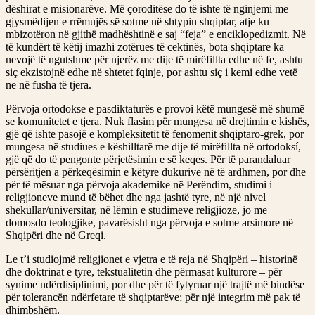
dëshirat e misionarëve. Më çoroditëse do të ishte të nginjemi me
gjysmëdijen e rrëmujës së sotme në shtypin shqiptar, atje ku
mbizotëron në gjithë madhështinë e saj “feja” e enciklopedizmit. Në
të kundërt të këtij imazhi zotërues të cektinës, bota shqiptare ka
nevojë të ngutshme për njerëz me dije të mirëfillta edhe në fe, ashtu
siç ekzistojnë edhe në shtetet fqinje, por ashtu siç i kemi edhe vetë
ne në fusha të tjera.
Përvoja ortodokse e pasdiktaturës e provoi këtë mungesë më shumë
se komunitetet e tjera. Nuk flasim për mungesa në drejtimin e kishës,
gjë që ishte pasojë e kompleksitetit të fenomenit shqiptaro-grek, por
mungesa në studiues e këshilltarë me dije të mirëfillta në ortodoksí,
gjë që do të pengonte përjetësimin e së keqes. Për të parandaluar
përsëritjen a përkeqësimin e këtyre dukurive në të ardhmen, por dhe
për të mësuar nga përvoja akademike në Perëndim, studimi i
religjioneve mund të bëhet dhe nga jashtë tyre, në një nivel
shekullar/universitar, në lëmin e studimeve religjioze, jo me
domosdo teologjike, pavarësisht nga përvoja e sotme arsimore në
Shqipëri dhe në Greqi.
Le t’i studiojmë religjionet e vjetra e të reja në Shqipëri – historinë
dhe doktrinat e tyre, tekstualitetin dhe përmasat kulturore – për
synime ndërdisiplinimi, por dhe për të fytyruar një trajtë më bindëse
për tolerancën ndërfetare të shqiptarëve; për një integrim më pak të
dhimbshëm.