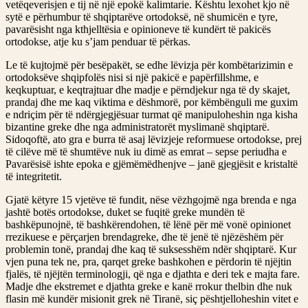
vetëqeverisjen e tij në një epokë kalimtarie. Kështu lexohet kjo në
sytë e përhumbur të shqiptarëve ortodoksë, në shumicën e tyre,
pavarësisht nga kthjelltësia e opinioneve të kundërt të pakicës
ortodokse, atje ku s’jam penduar të përkas.
Le të kujtojmë për besëpakët, se edhe lëvizja për kombëtarizimin e
ortodoksëve shqipfolës nisi si një pakicë e papërfillshme, e
keqkuptuar, e keqtrajtuar dhe madje e përndjekur nga të dy skajet,
prandaj dhe me kaq viktima e dëshmorë, por këmbënguli me guxim
e ndriçim për të ndërgjegjësuar turmat që manipuloheshin nga kisha
bizantine greke dhe nga administratorët myslimanë shqiptarë.
Sidoqoftë, ato gra e burra të asaj lëvizjeje reformuese ortodokse, prej
të cilëve më të shumtëve nuk iu dimë as emrat – sepse periudha e
Pavarësisë ishte epoka e gjëmëmëdhenjve – janë gjegjësit e kristaltë
të integritetit.
Gjatë këtyre 15 vjetëve të fundit, nëse vëzhgojmë nga brenda e nga
jashtë botës ortodokse, duket se fuqitë greke mundën të
bashkëpunojnë, të bashkërendohen, të lënë për më vonë opinionet
rrezikuese e përçarjen brendagreke, dhe të jenë të njëzëshëm për
problemin tonë, prandaj dhe kaq të suksesshëm ndër shqiptarë. Kur
vjen puna tek ne, pra, qarqet greke bashkohen e përdorin të njëjtin
fjalës, të njëjtën terminologji, që nga e djathta e deri tek e majta fare.
Madje dhe ekstremet e djathta greke e kanë rrokur thelbin dhe nuk
flasin më kundër misionit grek në Tiranë, siç pështjelloheshin vitet e