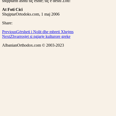
shqiptarin ashtu siç është; siç e deshi Zoti!
At Foti Cici
ShqiptarOrtodoks.com, 1 maj 2006
Share:
Previous
Gërsheti i Nolit dhe mbreti Xhejms
Next
Zhvarrosjet si ngjarje kulturore greke
AlbanianOrthodox.com © 2003-2023