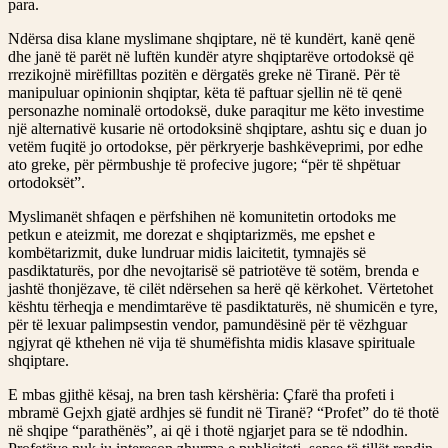
para.
Ndërsa disa klane myslimane shqiptare, në të kundërt, kanë qenë
dhe janë të parët në luftën kundër atyre shqiptarëve ortodoksë që
rrezikojnë mirëfilltas pozitën e dërgatës greke në Tiranë. Për të
manipuluar opinionin shqiptar, këta të paftuar sjellin në të qenë
personazhe nominalë ortodoksë, duke paraqitur me këto investime
një alternativë kusarie në ortodoksinë shqiptare, ashtu siç e duan jo
vetëm fuqitë jo ortodokse, për përkryerje bashkëveprimi, por edhe
ato greke, për përmbushje të profecive jugore; “për të shpëtuar
ortodoksët”.
Myslimanët shfaqen e përfshihen në komunitetin ortodoks me
petkun e ateizmit, me dorezat e shqiptarizmës, me epshet e
kombëtarizmit, duke lundruar midis laicitetit, tymnajës së
pasdiktaturës, por dhe nevojtarisë së patriotëve të sotëm, brenda e
jashtë thonjëzave, të cilët ndërsehen sa herë që kërkohet. Vërtetohet
kështu tërheqja e mendimtarëve të pasdiktaturës, në shumicën e tyre,
për të lexuar palimpsestin vendor, pamundësinë për të vëzhguar
ngjyrat që kthehen në vija të shumëfishta midis klasave spirituale
shqiptare.
E mbas gjithë kësaj, na bren tash kërshëria: Çfarë tha profeti i
mbramë Gejxh gjatë ardhjes së fundit në Tiranë? “Profet” do të thotë
në shqipe “parathënës”, ai që i thotë ngjarjet para se të ndodhin.