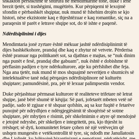
shkakton përshkrime të shtirura në mendimtarinë tonë, duke i lënë
brezit tjetër, si trashëgimi, mugëtirën. Kur përpiqemi të lexojmë
sfondin e përbashkët shqiptar, nuk mund të fshehim drojën se kjo
histori, nëse ekzistonte kaq e thjeshtëzuar e kaq romantike, siç na a
paraqesin të parët e letrave shqipe sot, do të ishte e paqenë.
Ndërdisiplinimi i dijes
Mendimtaria jonë zyrtare është mëkuar jashtë ndërdisiplinimit të
dijes bashkëkohore, prandaj dhe kaq e zhytur në vetvete. Përderisa
është pranuar nga politikanët sot, sa djathtas e majtas, se “nuk dinim
nga punët e fesë, prandaj dhe gabuam”, nuk është e dobishme të
përflasim padijen e tyre ndërkulturore, atje ku përfshihet dhe feja.
Nga ana tjetër, nuk mund të mos shquajmë neveritjen e shumicës së
intelektualëve tanë ndaj përqasjes ndërdisiplinore në kulturën
shqiptare; pamundësinë, pra, për të lexuar palimpsestin vendor.
Duke përjashtuar përmasat kulturore të realiteteve trifetare në letrat
shqipe, janë bërë shumë të këqija: Së pari, jofetarët mbeten vetë në
padije, sado të zgjuar e të shquar qofshin, aq sa kur fuqitë e fetarëve
punojnë për ndrydhjen e ndërgjegjësimit të shoqërisë së sotme
shqiptare, për mbytjen e risimit, për shkelmimin e atyre që mendojnë
e jetojnë ndryshe, për shkeljen e integritetit, pra, kjo thjesht iu
rrëshqet; së dyti, komunitetet fetare çohen në një vetëveçim që
ushqen mungesën e vetëkontrollit të tyre, siç ndodh me Janullatosin
dhe Liolinët, ku lulëzojnë bizantinizmi e nepotizmi, përkatësisht, me