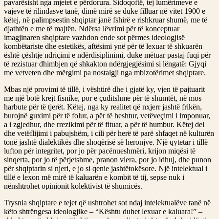
pavarësisht nga mjetet e përdorura. Sidoqoftë, tej lumërimeve e
vajeve të rilindasve tanë, dimë mirë se duke filluar në vitet 1900 e
këtej, në palimpsestin shqiptar janë fshirë e rishkruar shumë, me të
djathtën e me të majtën. Ndërsa lëvrimi për të konceptuar
imagjinaren shqiptare vazhdon ende sot përmes ideologjisë
kombëtariste dhe estetikës, aftësimi ynë për të lexuar të shkuarën
është çështje ndriçimi e ndërdisiplinimi, duke mëtuar pastaj fuqi për
të rezistuar dhimbjen që shkakton ndërgjegjësimi si lëngatë: Gjyqi
me vetveten dhe mërgimi pa nostalgji nga mbizotërimet shqiptare.
Mbas një provimi të tillë, i vështirë dhe i gjatë ky, vjen të pajtuarit
me një botë krejt fisnike, por e çuditshme për të shumtët, në mos
harbute për të tjerët. Këtej, nga ky realitet që nxjerr jashtë frikën,
burojnë guximi për të folur, a për të heshtur, vetëveçimi i imponuar,
a i zgjedhur, dhe rrezikimi për të fituar, a për të humbur. Këtej del
dhe vetëflijimi i pabujshëm, i cili për herë të parë shfaqet në kulturën
tonë jashtë dialektikës dhe shoqërisë së heronjve. Një qytetar i tillë
lufton për integritet, por jo për pacënueshmëri, krijon miqësi të
sinqerta, por jo të përjetshme, pranon vlera, por jo idhuj, dhe punon
për shqiptarin si njeri, e jo si qenie jashtëtokësore. Një intelektual i
tillë e lexon më mirë të kaluarën e kombit të tij, sepse nuk i
nënshtrohet opinionit kolektivist të shumicës.
Trysnia shqiptare e tejet që ushtrohet sot ndaj intelektualëve tanë në
këto shtrëngesa ideologjike – “Kështu duhet lexuar e kaluara!” –