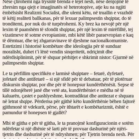
Nëse çlirohemi nga trysnitë brenda e tejet nesh, nëse denjojmë të
zbresim nga qiejt e imagjinatës së heterotopive, atje ku na ngjiti
ëmbëlsisht Realizmi Socialist, dhe ulemi këtu, në truallin e vrazhdë
të këtij realiteti ballkanas, për të lexuar palimpsestin shqiptar, do të
tronditemi, por nuk do të turpërohemi. Ky brez ka nevojë për një
lexim të paanshëm të sfondit shqiptar, për një lexim të mirëfilltë, tej
vizatimeve të sotme evropianiste, mbi këtë libër paraevropian e kaq
të dëmtuar, dhe tej zhgarravinave të djeshme nacionalkomuniste.
Estetizimi i historisë kombëtare dhe ideologjia për të sunduar
moralisht, duhet t’i lënë vendin sinqeritetit, ndriçimit dhe
ndërdisiplinimit, për të shquar përhitjet e shkrimit nistor: Gjurmë në
palimpsestin shqiptar.
Le ta përfillim specifikën e larmisë shqiptare – fetarë, dyfetarë,
jofetarë dhe antifetarë – si një sfidë për të debatuar, për të plotëruar
diskursin shqiptar, por dhe për të honepsur kundërthënësit. Sepse të
tillë ndonjëherë janë dhe vetë ata, kundërthëniet e mëdha në të
kaluarën, çastet e pashlyeshme, kontradiktat dhe antitezat e shquara
në letrat shqipe. Përderisa për gjithë këto kundërthënie bëhen fajtorë
gjithmonë të vdekurit, përse, për ithtarët e kombëtarizmit, është e
pamundur të honepsen të gjallët?
Mbi të gjitha e për të gjitha, le ta pranojmë konfiguracionin e sotëm
ndërfetar si një dhënie së larti për të provuar dashurinë për njëri-
tjetrin dhe dashurinë për të ndryshmen; për Tjetrin brenda nesh. Për