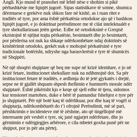
Angli. Kjo mund të pranohet më lehtë nëse e shohim si pikë
përbashkësie me fqinjët jugorë. Sipas statistikave të sotme, shumica
dërrmuese e grekëve nuk shkon fare në kishë, as i ruan ritet e
traditës së tyre, por ama është përkatësia ortodokse ajo që i bashkon
fqinjët jugorë, e jo doktrinat perëndimore me të cilat intelektualët e
tyre shekullarizuan jetën greke. Edhe në ortodoksinë e Greqisë
ekzistojnë të njëjtat trajta përkatësie, besimtarët dhe jo besimtarët,
por përderisa sot nuk ka shkaqe ndërkombëtare ndaj doktrinës së
krishtërimit ortodoks, grekët nuk e mohojnë përkatësinë e tyre
tradicionale botërisht, ndryshe nga barasvlerësit e tyre të shumicës
në Shqipëri.
Në një shoqëri shqiptare që heq me supe në krizë identitare, e jo në
krizë fetare, institucionet shekullare nuk na ndihmojnë dot. Sa për
institucionet fetare të traditës, e ardhmja do të jetë gjykatës i drejtë,
sepse ne të gjallët shquam shpesh thellimin e humnerës morale ndër
shqiptarë. Është pikërisht kjo e keqe që sjell edhe të tjera, sidomos
kur tensionet martohen, duke e bërë të pamundur fshehjen e tyre për
jo shqiptarët. Për një botë kaq të ndërlikuar, por dhe kaq të vogël si
shqiptarja, ndërkombëtarët do t’i ofrojnë Perëndimit, më së pari,
përshkrimin e incidenteve më të zëshme, ato që tingëllojnë më
interesante për veshët e tyre, siç janë ngjarjet ndërfetare, dhe jo
gërmimin e ndërgjegjjes arbërore, e cila mbetet goxha punë për ne
shqipot, por jo për ata përtej.