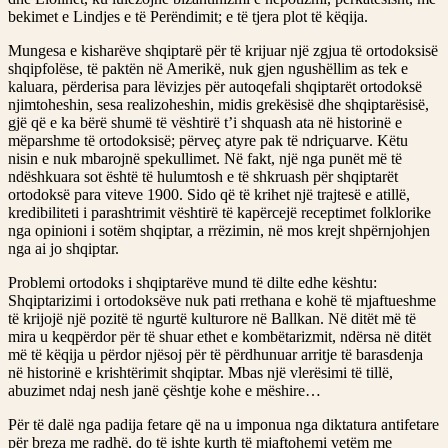
bekimet e Lindjes e të Perëndimit; e të tjera plot të këqija.
Mungesa e kisharëve shqiptarë për të krijuar një zgjua të ortodoksisë
shqipfolëse, të paktën në Amerikë, nuk gjen ngushëllim as tek e
kaluara, përderisa para lëvizjes për autoqefali shqiptarët ortodoksë
njimtoheshin, sesa realizoheshin, midis grekësisë dhe shqiptarësisë,
gjë që e ka bërë shumë të vështirë t’i shquash ata në historinë e
mëparshme të ortodoksisë; përveç atyre pak të ndriçuarve. Këtu
nisin e nuk mbarojnë spekullimet. Në fakt, një nga punët më të
ndëshkuara sot është të hulumtosh e të shkruash për shqiptarët
ortodoksë para viteve 1900. Sido që të krihet një trajtesë e atillë,
kredibiliteti i parashtrimit vështirë të kapërcejë receptimet folklorike
nga opinioni i sotëm shqiptar, a rrëzimin, në mos krejt shpërnjohjen
nga ai jo shqiptar.
Problemi ortodoks i shqiptarëve mund të dilte edhe kështu:
Shqiptarizimi i ortodoksëve nuk pati rrethana e kohë të mjaftueshme
të krijojë një pozitë të ngurtë kulturore në Ballkan. Në ditët më të
mira u keqpërdor për të shuar ethet e kombëtarizmit, ndërsa në ditët
më të këqija u përdor njësoj për të përdhunuar arritje të barasdenja
në historinë e krishtërimit shqiptar. Mbas një vlerësimi të tillë,
abuzimet ndaj nesh janë çështje kohe e mëshire…
Për të dalë nga padija fetare që na u imponua nga diktatura antifetare
për breza me radhë, do të ishte kurth të mjaftohemi vetëm me