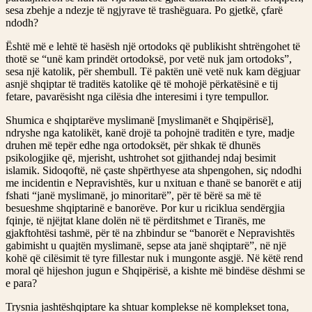
sesa zbehje a ndezje të ngjyrave të trashëguara. Po gjetkë, çfarë
ndodh?
Është më e lehtë të hasësh një ortodoks që publikisht shtrëngohet të
thotë se “unë kam prindët ortodoksë, por vetë nuk jam ortodoks”,
sesa një katolik, për shembull. Të paktën unë vetë nuk kam dëgjuar
asnjë shqiptar të traditës katolike që të mohojë përkatësinë e tij
fetare, pavarësisht nga cilësia dhe interesimi i tyre tempullor.
Shumica e shqiptarëve myslimanë [myslimanët e Shqipërisë],
ndryshe nga katolikët, kanë drojë ta pohojnë traditën e tyre, madje
druhen më tepër edhe nga ortodoksët, për shkak të dhunës
psikologjike që, mjerisht, ushtrohet sot gjithandej ndaj besimit
islamik. Sidoqoftë, në çaste shpërthyese ata shpengohen, siç ndodhi
me incidentin e Nepravishtës, kur u nxituan e thanë se banorët e atij
fshati “janë myslimanë, jo minoritarë”, për të bërë sa më të
besueshme shqiptarinë e banorëve. Por kur u riciklua sendërgjia
fqinje, të njëjtat klane dolën në të përditshmet e Tiranës, me
gjakftohtësi tashmë, për të na zhbindur se “banorët e Nepravishtës
gabimisht u quajtën myslimanë, sepse ata janë shqiptarë”, në një
kohë që cilësimit të tyre fillestar nuk i mungonte asgjë. Në këtë rend
moral që hijeshon jugun e Shqipërisë, a kishte më bindëse dëshmi se
e para?
Trysnia jashtëshqiptare ka shtuar komplekse në komplekset tona,