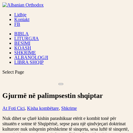
Lidhje
Kontakt
FB
BIBLA
LITURGJIA
BESIMI
KOASH
SHKRIME
ALBANOLOGJI
LIBRA SHQIP
Select Page
Gjurmë në palimpsestin shqiptar
At Foti Cici
,
Kisha kombëtare
,
Shkrime
Nuk dihet se çfarë kishin parashikuar etërit e kombit tonë për
situatën e sotme të Shqipërisë, sepse para një qindvjeçari doktrinat
kulturore nuk ushqenin përshkrime të sinqerta, sesa luftë të sinqertë,