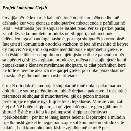
Profeti i mbramë Gejxh
Orvajtja për të lexuar të kaluarën tonë ndërfetare bëhet edhe më
dështake kur vetë gjeneza e shqiptarëve mbetet ende e paftilluar në
letra – vështirësia për të shquar të lashtët tanë. Për sa i përket pastaj
zanafillës së komunitetit ortodoks në Shqipëri, mohimet nuk
ndërsillen nga albanologët tashmë, por nga shqiptarët jo ortodoksë.
Integriteti i komunitetit ortodoks vazhdon të jetë në mëshirë të këtyre
dy fuqive: Në njërin skaj është mendimtaria e atjembetur greke, e
cila është e tillë sepse ngulmon e njëtrajtshme dhe e papenduar për
sa i përket çështjes shqiptare ortodokse, ndërsa në skajin tjetër kemi
prapaskenat e klaneve myslimane shqiptare, të cilat përfshihen herë
në luftë e herë në aleanca me qarqet greke, por duke parakaluar në
paraskenë gjithmonë me marshe trifetare.
Grekët ortodoksë e mohojnë shqiptarinë tonë duke spekulluar me
doktrinat e sotme perëndimore mbi të drejtat e pakicave. I mëshojnë
referencës së shquar të minoritarëve, gjë që gëzon interesa
përfshirjeje e lojtarie nga fuqi të treta, tejkaluese: Mirë se vini, zoti
Gejxh! Në botën shqiptare, ai që vjen i dërguar, e gjen gjithmonë
shtruar! Është mu këtu ku palimpsesti shqiptar përmbyset
“përkohësisht”, për hir të imagjinares helene. Depërtojnë e mundin
rrjedhimisht grekët të hegjemonizojnë sot komunitetin ortodoks, të
paktën, i cili komunitet nuk kishte zgjidhje më të mirë për