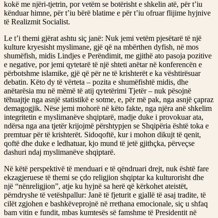
kokë me njëri-tjetrin, por vetëm se botërisht e shkelin atë, për t’iu
kënduar himne, për t’iu bërë blatime e për t’iu ofruar flijime hyjnive
të Realizmit Socialist.
Le t’i themi gjërat ashtu siç janë: Nuk jemi vetëm pjesëtarë të një
kulture kryesisht myslimane, gjë që na mbërthen dyfish, në mos
shumëfish, midis Lindjes e Perëndimit, me gjithë ato pasoja pozitive
e negative, por jemi qytetarë të një shteti anëtar në konferencën e
përbotshme islamike, gjë që për ne të krishterët e ka vështirësuar
debatin. Këto dy të vërteta – pozita e shumëfishtë midis, dhe
anëtarësia mu në mëmë të atij qytetërimi Tjetër – nuk pësojnë
tëhuajtje nga asnjë statistikë e sotme, e, për më pak, nga asnjë çapraz
demagogjik. Nëse jemi mohorë në këto fakte, nga njëra anë shkelim
integritetin e myslimanëve shqiptarë, madje duke i provokuar ata,
ndërsa nga ana tjetër krijojmë përshtypjen se Shqipëria është toka e
premtuar për të krishterët. Sidoqoftë, kur i mohon dikujt të qenit,
qoftë dhe duke e ledhatuar, kjo mund të jetë gjithçka, përveçse
dashuri ndaj myslimanëve shqiptarë.
Në këtë perspektivë të menduari e të qëndruari drejt, nuk është fare
ekzagjeruese të themi se çdo religjion shqiptar ka kulturorisht dhe
një “nënreligjion”, atje ku hyjnë sa herë që kërkohet ateistët,
përndryshe të vetëshpallur: Janë të fjeturit e gjallë të asaj tradite, të
cilët zgjohen e bashkëveprojnë në rrethana emocionale, siç u shfaq
bam vitin e fundit, mbas kumtesës së famshme të Presidentit në