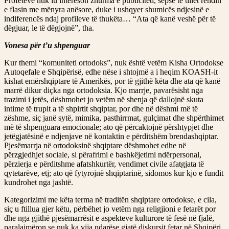
Profetëve nuk iu intereson zhurma e publiciteti, sepse të tillët rendin
e flasin me mënyra anësore, duke i ushqyer shumicës ndjesinë e
indiferencës ndaj profileve të thukëta… “Ata që kanë veshë për të
dëgjuar, le të dëgjojnë”, tha.
Vonesa për t’u shpenguar
Kur themi “komuniteti ortodoks”, nuk është vetëm Kisha Ortodokse
Autoqefale e Shqipërisë, edhe nëse i shtojmë a i heqim KOASH-it
kishat emërshqiptare të Amerikës, por të gjithë këta dhe ata që kanë
marrë dikur diçka nga ortodoksia. Kjo marrje, pavarësisht nga
trazimi i jetës, dëshmohet jo vetëm në shenja që dallojnë skuta
intime të trupit a të shpirtit shqiptar, por dhe në dëshmi më të
zëshme, siç janë sytë, mimika, pasthirrmat, gulçimat dhe shpërthimet
më të shpenguara emocionale; ato që përcaktojnë përshtypjet dhe
jetëgjatësinë e ndjenjave në kontaktin e përditshëm brendashqiptar.
Pjesëmarrja në ortodoksinë shqiptare dëshmohet edhe në
përzgjedhjet sociale, si përafrimi e bashkëjetimi ndërpersonal,
përzierja e përditshme afatshkurtër, vendimet civile afatgjata të
qytetarëve, etj; ato që fytyrojnë shqiptarinë, sidomos kur kjo e fundit
kundrohet nga jashtë.
Kategorizimi me këta terma në traditën shqiptare ortodokse, e cila,
siç u ftillua gjer këtu, përbëhet jo vetëm nga religjioni e fetarët por
dhe nga gjithë pjesëmarrësit e aspekteve kulturore të fesë në fjalë,
paralajmëron se nuk ka vija ndarëse gjatë diskursit fetar në Shqipëri,