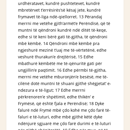
urdhëratavet, kundrë pushtetevet, kundrë
mbretërvet t’errësirës’së kësaj jete, kundrë
frymavet të-liga ndë-qiellorret. 13 Përandaj
merrni me vetëhe gjith’armët’e Perëndisë, që të
muntni të qëndroni kundrë ndë ditët të-keqe,
edhe si të keni bërë gati të-gjitha, të qëndroni
mbë këmbë
. 14 Qëndroni
mbë këmbë
pra
ngjeshurë mezinë t’uaj me të-vërtetënë, edhe
veshurë thurakun’e drejtërisë, 15 Edhe
mbathurë këmbëtë me të-qënuritë gati për
ungjillin’e paqtimit. 16 Edhe përmbi të-gjitha,
merrni me vetëhe mburonjën’e besësë, me të-
cilënë dotë muntni të shuani gjithë shëgjetat’ e-
ndezura e të-ligut; 17 Edhe merrni
përkrenoren’e shpëtimit, edhe thikën’ e
Frymësë, që është fjala e Perëndisë; 18 Dyke
falurë ndë Frymë mbë çdo kohë me çdo farë të-
faluri e të-luturi, edhe mbë gjithë këtë dyke
ndënjurë sgjuarë me çdo farë durimi e të-luturi