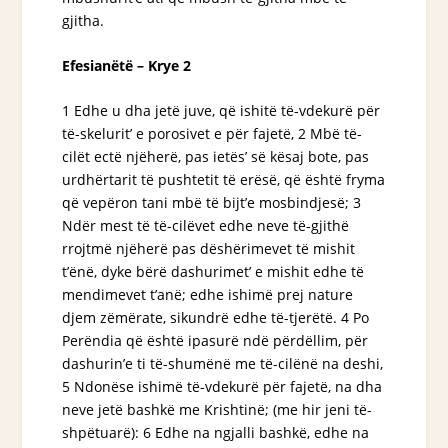
gjitha.
Efesianëtë – Krye 2
1 Edhe u
dha jetë
juve, që ishitë të-vdekurë për
të-skelurit’ e porosivet e për fajetë, 2 Mbë të-
cilët ectë njëherë, pas ietës’ së kësaj bote, pas
urdhërtarit të pushtetit të erësë,
që është
fryma
që vepëron tani mbë të bijt’e mosbindjesë; 3
Ndër mest të të-cilëvet edhe neve të-gjithë
rrojtmë njëherë pas dëshërimevet të mishit
t’ënë, dyke bërë dashurimet’ e mishit edhe të
mendimevet
t’anë
; edhe ishimë prej nature
djem zëmërate, sikundrë edhe të-tjerëtë. 4 Po
Perëndia që është ipasurë ndë përdëllim, për
dashurin’e ti të-shumënë me të-cilënë na deshi,
5 Ndonëse ishimë të-vdekurë për fajetë, na dha
neve jetë bashkë me Krishtinë; (me hir jeni të-
shpëtuarë): 6 Edhe na ngjalli bashkë, edhe na