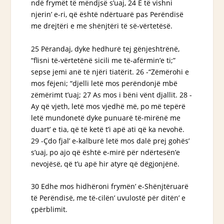
ndë frymët të mëndjsë s’uaj, 24 E të vishni
njerin’ e-ri, që është ndërtuarë pas Perëndisë
me drejtëri e me shënjtëri të së-vërtetësë.
25 Përandaj, dyke hedhurë tej gënjeshtrënë,
“flisni të-vërtetënë sicili me të-afërmin’e ti;”
sepse jemi anë të njëri tiatërit. 26 -“Zëmërohi e
mos fëjeni; “djelli letë mos perëndonjë mbë
zëmërimt t’uaj; 27 As mos i bëni vënt djallit. 28 -
Ay që vjeth, letë mos vjedhë më, po më tepërë
letë mundonetë dyke punuarë të-mirënë me
duart’
e tia
, që të ketë t’i apë ati që ka nevohë.
29 -Çdo fjal’ e-kalburë letë mos dalë prej gohës’
s’uaj, po ajo që është e-mirë për ndërtesën’e
nevojësë, që t’u apë hir atyre që dëgjonjënë.
30 Edhe mos hidhëroni frymën’ e-Shënjtëruarë
të Perëndisë, me të-cilën’ uvulostë për ditën’ e
çpërblimit.