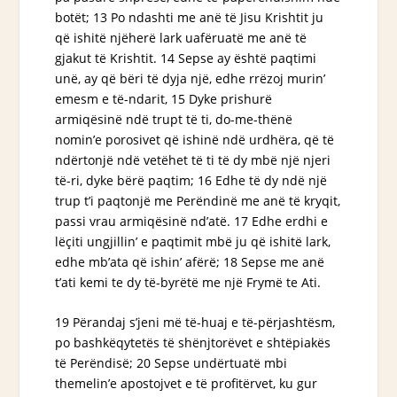
botët; 13 Po ndashti me anë të Jisu Krishtit ju
që ishitë njëherë lark uafëruatë me anë të
gjakut të Krishtit. 14 Sepse ay është paqtimi
unë, ay që bëri të dyja një, edhe rrëzoj murin’
emesm e të-ndarit, 15 Dyke prishurë
armiqësinë ndë trupt të ti,
do-me-thënë
nomin’e porosivet që ishinë ndë urdhëra, që të
ndërtonjë ndë vetëhet të ti të dy mbë një njeri
të-ri, dyke bërë paqtim; 16 Edhe të dy ndë një
trup t’i paqtonjë me Perëndinë me anë të kryqit,
passi vrau armiqësinë nd’atë. 17 Edhe erdhi e
lëçiti ungjillin’ e paqtimit mbë ju që
ishitë
lark,
edhe mb’ata që
ishin’
afërë; 18 Sepse me anë
t’ati kemi te dy të-byrëtë me një Frymë te Ati.
19 Përandaj s’jeni më të-huaj e të-përjashtësm,
po bashkëqytetës të shënjtorëvet e shtëpiakës
të Perëndisë; 20 Sepse undërtuatë mbi
themelin’e apostojvet e të profitërvet, ku gur