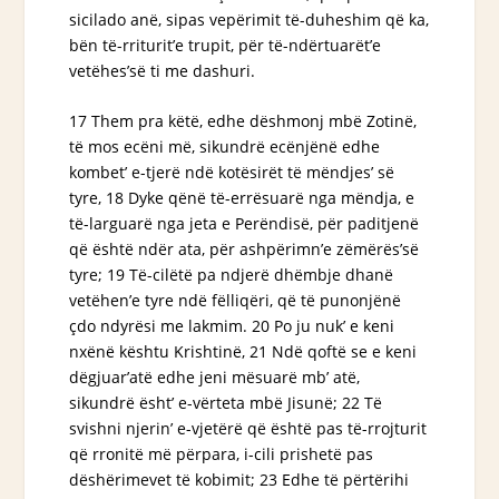
sicilado anë, sipas vepërimit të-duheshim që ka,
bën të-rriturit’e trupit, për të-ndërtuarët’e
vetëhes’së ti me dashuri.
17 Them pra këtë, edhe dëshmonj mbë Zotinë,
të mos ecëni më, sikundrë ecënjënë edhe
kombet’ e-tjerë ndë kotësirët të mëndjes’ së
tyre, 18 Dyke qënë të-errësuarë nga mëndja, e
të-larguarë nga jeta e Perëndisë, për paditjenë
që është ndër ata, për ashpërimn’e zëmërës’së
tyre; 19 Të-cilëtë pa ndjerë dhëmbje dhanë
vetëhen’e tyre ndë fëlliqëri, që të punonjënë
çdo ndyrësi me lakmim. 20 Po ju nuk’ e keni
nxënë kështu Krishtinë, 21 Ndë qoftë se e keni
dëgjuar’atë edhe jeni mësuarë mb’ atë,
sikundrë
ësht’
e-vërteta mbë Jisunë; 22 Të
svishni njerin’ e-vjetërë
që është
pas të-rrojturit
që
rronitë
më përpara, i-cili prishetë pas
dëshërimevet të kobimit; 23 Edhe të përtërihi