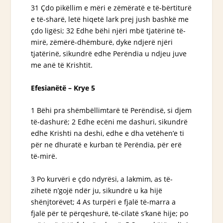
31 Çdo pikëllim e mëri e zëmëratë e të-bërtiturë
e të-sharë, letë hiqetë
lark
prej jush bashkë me
çdo ligësi; 32 Edhe bëhi njëri mbë tjatërinë të-
mirë, zëmërë-dhëmburë, dyke ndjerë njëri
tjatërinë, sikundrë edhe Perëndia u ndjeu juve
me anë të Krishtit.
Efesianëtë – Krye 5
1 Bëhi pra shëmbëllimtarë të Perëndisë, si djem
të-dashurë; 2 Edhe ecëni me dashuri, sikundrë
edhe Krishti na deshi, edhe e dha vetëhen’e ti
për ne dhuratë e kurban të Perëndia, për erë
të-mirë.
3 Po kurvëri e çdo ndyrësi, a lakmim, as të-
zihetë n’gojë ndër ju, sikundrë u ka hijë
shënjtorëvet; 4 As turpëri e fjalë të-marra a
fjalë për të përqeshurë, të-cilatë s’kanë hije; po