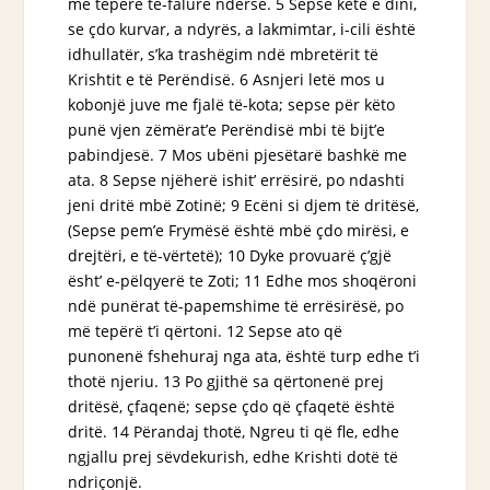
më tepërë të-falurë ndersë. 5 Sepse këtë e dini,
se çdo kurvar, a ndyrës, a lakmimtar, i-cili është
idhullatër, s’ka trashëgim ndë mbretërit të
Krishtit e të Perëndisë. 6 Asnjeri letë mos u
kobonjë juve me fjalë të-kota; sepse për këto
punë
vjen zëmërat’e Perëndisë mbi të bijt’e
pabindjesë. 7 Mos ubëni pjesëtarë bashkë me
ata. 8 Sepse njëherë ishit’ errësirë, po ndashti
jeni
dritë mbë Zotinë; 9 Ecëni si djem të dritësë,
(Sepse pem’e Frymësë është mbë çdo mirësi, e
drejtëri, e të-vërtetë); 10 Dyke provuarë
ç’gjë
ësht’ e-pëlqyerë te Zoti; 11 Edhe mos shoqëroni
ndë punërat të-papemshime të errësirësë, po
më tepërë t’i qërtoni. 12 Sepse ato që
punonenë fshehuraj nga ata, është turp edhe t’i
thotë
njeriu
. 13 Po gjithë sa qërtonenë prej
dritësë, çfaqenë; sepse çdo që çfaqetë është
dritë. 14 Përandaj thotë, Ngreu ti që fle, edhe
ngjallu prej sëvdekurish, edhe Krishti dotë të
ndriçonjë.