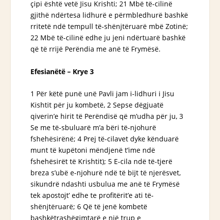
çipi është vetë Jisu Krishti; 21 Mbë të-cilinë
gjithë ndërtesa lidhurë e përmbledhurë bashkë
rritetë ndë tempull të-shënjtëruarë mbë Zotinë;
22 Mbë të-cilinë edhe ju jeni ndërtuarë bashkë
që të rrijë Perëndia me anë të Frymësë.
Efesianëtë – Krye 3
1 Për këtë punë unë Pavli
jam
i-lidhuri i Jisu
Kishtit për ju kombetë, 2 Sepse dëgjuatë
qiverin’e hirit të Perëndisë që m’udha për ju, 3
Se me të-sbuluarë m’a bëri të-njohurë
fshehësirënë; 4 Prej të-cilavet dyke kënduarë
munt të kupëtoni mëndjenë t’ime ndë
fshehësirët të Krishtit); 5 E-cila ndë të-tjerë
breza s’ubë e-njohurë ndë të bijt të njerësvet,
sikundrë ndashti usbulua me anë të Frymësë
tek apostojt’ edhe te profitërit’e ati të-
shënjtëruarë; 6 Që të jenë kombetë
bashkëtrashëgimtarë e një trup e