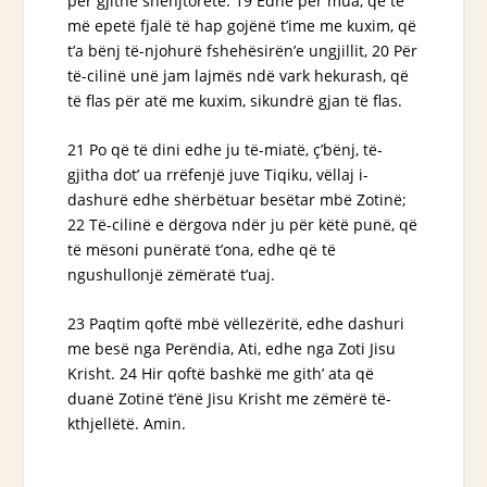
për gjithë shënjtorëtë. 19 Edhe për mua, që të
më epetë fjalë të hap gojënë t’ime me kuxim, që
t’a bënj të-njohurë fshehësirën’e ungjillit, 20 Për
të-cilinë
unë
jam lajmës ndë vark
hekurash
, që
të flas për atë me kuxim, sikundrë gjan të flas.
21 Po që të dini edhe ju të-miatë, ç’bënj, të-
gjitha dot’ ua rrëfenjë juve Tiqiku, vëllaj i-
dashurë edhe shërbëtuar besëtar mbë Zotinë;
22 Të-cilinë e dërgova ndër ju për këtë punë, që
të mësoni punëratë t’ona, edhe që të
ngushullonjë zëmëratë t’uaj.
23 Paqtim
qoftë
mbë vëllezëritë, edhe dashuri
me besë nga Perëndia, Ati, edhe nga Zoti Jisu
Krisht. 24 Hir
qoftë
bashkë me gith’ ata që
duanë Zotinë t’ënë Jisu Krisht me zëmërë të-
kthjellëtë. Amin.