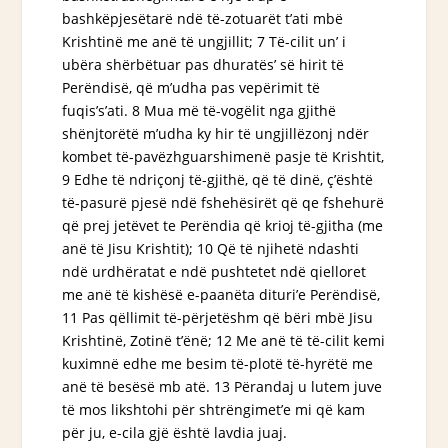
bashkëpjesëtarë ndë të-zotuarët t’ati mbë
Krishtinë me anë të ungjillit; 7 Të-cilit
un’
i
ubëra shërbëtuar pas dhuratës’ së hirit të
Perëndisë, që m’udha pas vepërimit të
fuqis’s’ati. 8 Mua më të-vogëlit nga gjithë
shënjtorëtë m’udha ky hir të ungjillëzonj ndër
kombet të-pavëzhguarshimenë pasje të Krishtit,
9 Edhe të ndriçonj të-gjithë,
që të dinë
, ç’është
të-pasurë pjesë ndë fshehësirët që qe fshehurë
që prej jetëvet te Perëndia që krioj të-gjitha (me
anë të Jisu Krishtit); 10 Që të njihetë ndashti
ndë urdhëratat e ndë pushtetet ndë qielloret
me anë të kishësë e-paanëta dituri’e Perëndisë,
11 Pas qëllimit të-përjetëshm që bëri mbë Jisu
Krishtinë, Zotinë t’ënë; 12 Me anë të të-cilit kemi
kuximnë edhe me besim të-plotë të-hyrëtë me
anë të besësë mb atë. 13 Përandaj u lutem juve
të mos likshtohi për shtrëngimet’e mi që kam
për ju, e-cila
gjë
është lavdia juaj.