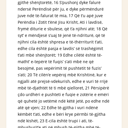
gjithë shënjtorëtë, 16 S’pushonj dyke falurë
ndersë Perëndisë për ju,
e
dyke përmëndurë
juve ndë të-falurat të mia, 17 Që t’u apë juve
Perëndia i Zotit t’ënë Jisu Krisht, Ati i lavdisë,
frymë diturie e sbulese, që t’a njihni atë; 18 Që
syt’ e mëndjesë s’uaj të jenë të-ndriturë, që të
njihni cila është shpresa e të-thërriturit t’ati,
edhe cila është pasja e lavdis’ së trashëgimit
t’ati mbë shënjtorët; 19 Edhe cilëtë është të-
matht’ e-tepërë të fuqis’ s’ati mbë ne që
besojmë, pas vepërimit të pushtetit të fuzis’
s’ati; 20 Të cilën’e vepëroj mbë Krishtinë, kur e
ngjalli atë prejsë-vdekurish, edhe e vuri të rrijë
mbë të-djathtët të ti mbë qielloret, 21 Përsipërë
çdo urdhëri e pushteti e fuqie e zotërie e emëri
që quhetë jo vetëmë ndë këtë jetë, po edhe ndë
atë që vjen; 22 Edhe të-gjitha i vuri ndënë
këmbët t’ati, edhe e bëri krye përmbi të-gjitha
ndë kishët, 23 E-cila është trupi i ati, të-
mbushurit’e ati që mbush të-gjitha mbë të-