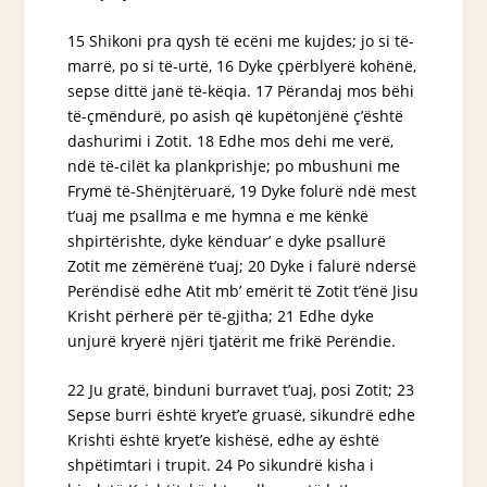
15 Shikoni pra qysh të ecëni me kujdes; jo si të-
marrë, po si të-urtë, 16 Dyke çpërblyerë kohënë,
sepse dittë janë të-këqia. 17 Përandaj mos bëhi
të-çmëndurë, po
asish
që kupëtonjënë ç’është
dashurimi i Zotit. 18 Edhe mos dehi me verë,
ndë të-cilët ka plankprishje; po mbushuni me
Frymë të-Shënjtëruarë, 19 Dyke folurë ndë mest
t’uaj me psallma e me hymna e me kënkë
shpirtërishte, dyke kënduar’ e dyke psallurë
Zotit me zëmërënë t’uaj; 20 Dyke i falurë ndersë
Perëndisë edhe Atit mb’ emërit të Zotit t’ënë Jisu
Krisht përherë për të-gjitha; 21
Edhe
dyke
unjurë kryerë njëri tjatërit me frikë Perëndie.
22 Ju gratë, binduni burravet t’uaj, posi Zotit; 23
Sepse burri është kryet’e gruasë, sikundrë edhe
Krishti
është
kryet’e kishësë, edhe ay është
shpëtimtari i trupit. 24 Po sikundrë kisha i