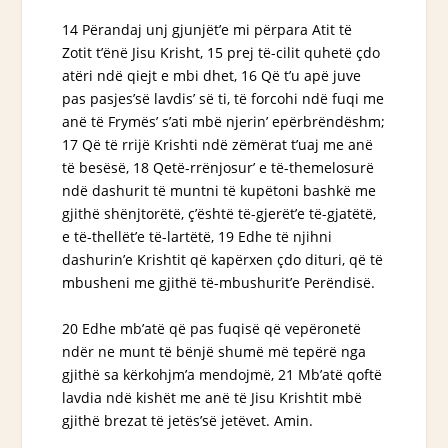
14 Përandaj unj gjunjët’e mi përpara Atit të
Zotit t’ënë Jisu Krisht, 15 prej të-cilit quhetë çdo
atëri ndë qiejt e mbi dhet, 16 Që t’u apë juve
pas pasjes’së lavdis’ së ti, të forcohi ndë fuqi me
anë të Frymës’ s’ati mbë njerin’ epërbrëndëshm;
17 Që të rrijë Krishti ndë zëmërat t’uaj me anë
të besësë, 18 Qetë-rrënjosur’ e të-themelosurë
ndë dashurit të muntni të kupëtoni bashkë me
gjithë shënjtorëtë, ç’është të-gjerët’e të-gjatëtë,
e të-thellët’e të-lartëtë, 19 Edhe të njihni
dashurin’e Krishtit që kapërxen çdo dituri, që të
mbusheni me gjithë të-mbushurit’e Perëndisë.
20 Edhe mb’atë që pas fuqisë që vepëronetë
ndër ne munt të bënjë shumë më tepërë nga
gjithë sa kërkohjm’a mendojmë, 21 Mb’atë
qoftë
lavdia ndë kishët me anë të Jisu Krishtit mbë
gjithë brezat të jetës’së jetëvet. Amin.