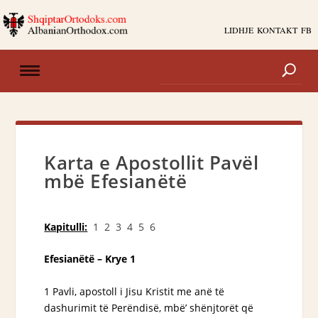
LIDHJE
KONTAKT
FB
Karta e Apostollit Pavël
mbë Efesianëtë
Kapitulli:
1
2
3
4
5
6
Efesianëtë – Krye 1
1 Pavli, apostoll i Jisu Kristit me anë të
dashurimit të Perëndisë, mbë’ shënjtorët që