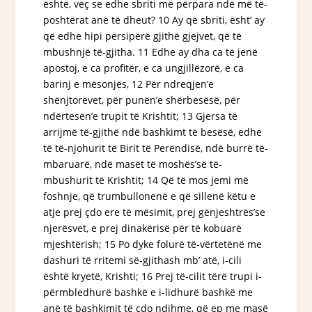
është, veç se edhe sbriti më përpara ndë më të-
poshtërat anë të dheut? 10 Ay që sbriti, ësht’ ay
që edhe hipi përsipërë gjithë gjejvet, që të
mbushnjë të-gjitha. 11 Edhe ay dha ca
të jenë
apostoj, e ca profitër, e ca ungjillëzorë, e ca
barinj e mësonjës, 12 Për ndreqjen’e
shënjtorëvet, për punën’e shërbesësë, për
ndërtesën’e trupit të Krishtit; 13 Gjersa të
arrijmë të-gjithë ndë bashkimt të besësë, edhe
të të-njohurit të Birit të Perëndisë, ndë burrë të-
mbaruarë, ndë masët të moshës’së të-
mbushurit të Krishtit; 14 Që të mos jemi më
foshnje, që trumbullonenë e që sillenë këtu e
atje prej çdo ere të mësimit, prej gënjeshtrës’se
njerësvet,
e
prej dinakërisë për të kobuarë
mjeshtërish; 15 Po dyke folurë të-vërtetënë me
dashuri të rritemi së-gjithash mb’ atë, i-cili
është kryetë, Krishti; 16 Prej të-cilit tërë trupi i-
përmbledhurë bashkë e i-lidhurë bashkë me
anë të bashkimit të çdo ndihme, që ep me masë