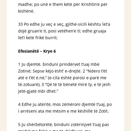
madhe; po unë e them
këtë
për Krishtin’e për
kishënë.
33 Po edhe ju veç e veç, gjithë-sicili kështu let’a
dojë gruan’e ti, posi vetëhen’e ti; edhe gruaja
let’i ketë frikë burrit.
Efesianëtë – Krye 6
1 Ju djemtë. binduni prindërvet t’uaj mbë
Zotinë; Sepse këjo ësht’ e-drejtë. 2 “Ndero t’ët
atë e t’ët ë.në,” (e-cila është porosi e-parë me
të-zotuarë), 3 “Që të të bënetë mirë ty, e të jesh
jetë-gjatë mbi dhet.”
4 Edhe ju atëritë, mos zëmëroni djemtë t’uaj, po
i arrëseni ata me mësim e me këshillë të Zotit.
5 Ju shërbëtorëtë, binduni zotërinjvet t’uaj pas