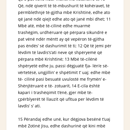
Që, ndë qiverit të të-mbushurit të kohëravet, të
përmblethnjë të-gjitha mbë Krishtinë, edhe ato
që janë
ndë qiejt edhe ato
që janë
mbi dhet; 11
Mbë atë, mbë të-cilinë edhe muarmë
trashëgim, urdhëruarë që përpara sikundrë e
pat vënë ndër mëntt ay që vepëron të-gjitha
pas ëndës’ së dashurimit të ti; 12 Që të jemi për
lëvdim të lavdis’s’ati
neve
që shpëryemë që
përpara mbë Krishtinë; 13 Mbë të-cilënë
shpëryetë
edhe ju, passi dëgjuatë fja- lën’e së-
vërtetësë, ungjillin’ e shpëtimit t’ uaj; edhe mbë
të- cilinë pasi besuatë uvulostë me frymën’ e-
Shënjtëruarë e të- zotuarit, 14 E-cila është
kapari i trashëqimit t’ënë, gjer mbë të-
çpërblyerët të llauzit që ufitua per lëvdim të
lavdis’ s’ ati.
15 Përandaj edhe unë, kur dëgjova besënë t’uaj
mbë Zotinë Jisu, edhe dashurinë që kini mbë