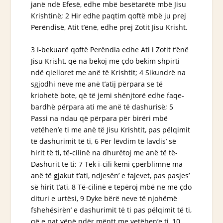
janë ndë Efesë, edhe mbë besëtarëtë mbë Jisu
Krishtinë; 2 Hir edhe paqtim
qoftë
mbë ju prej
Perëndisë, Atit t’ënë, edhe
prej
Zotit Jisu Krisht.
3 I-bekuarë
qoftë
Perëndia edhe Ati i Zotit t’ënë
Jisu Krisht, që na bekoj me çdo bekim shpirti
ndë qielloret me anë të Krishtit; 4 Sikundrë na
sgjodhi neve me anë t’atij përpara se të
kriohetë bote, që të jemi shënjtorë edhe faqe-
bardhë përpara ati me anë të dashurisë; 5
Passi na ndau që përpara për birëri mbë
vetëhen’e ti me anë të Jisu Krishtit, pas pëlqimit
të dashurimit të ti, 6 Për lëvdim të lavdis’ së
hirit të ti, të-cilinë na dhurëtoj me anë të të-
Dashurit
të ti
; 7 Tek i-cili kemi çpërblimnë ma
anë të gjakut t’ati, ndjesën’ e fajevet, pas pasjes’
së hirit t’ati, 8 Të-cilinë e tepëroj mbë ne me çdo
dituri e urtësi, 9 Dyke bërë neve të njohëmë
fshehësirën’ e dashurimit të ti pas pëlqimit të ti,
që e pat vënë ndër mëntt me vetëhen’e ti, 10