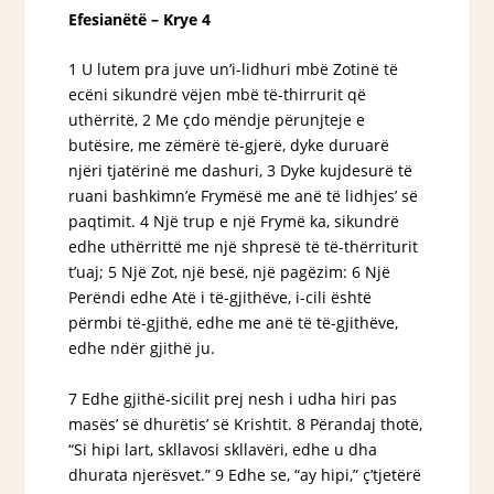
Efesianëtë – Krye 4
1 U lutem pra juve un’i-lidhuri mbë Zotinë të
ecëni sikundrë vëjen mbë të-thirrurit që
uthërritë, 2 Me çdo mëndje përunjteje e
butësire, me zëmërë të-gjerë, dyke duruarë
njëri tjatërinë me dashuri, 3 Dyke kujdesurë të
ruani bashkimn’e Frymësë me anë të lidhjes’ së
paqtimit. 4 Një trup e një Frymë
ka
, sikundrë
edhe uthërrittë me një shpresë të të-thërriturit
t’uaj; 5 Një Zot, një besë, një pagëzim: 6 Një
Perëndi edhe Atë i të-gjithëve, i-cili është
përmbi të-gjithë, edhe me anë të të-gjithëve,
edhe ndër gjithë ju.
7 Edhe gjithë-sicilit prej nesh i udha hiri pas
masës’ së dhurëtis’ së Krishtit. 8 Përandaj thotë,
“Si hipi lart, skllavosi skllavëri, edhe u dha
dhurata njerësvet.” 9 Edhe se, “ay hipi,”
ç’tjetërë