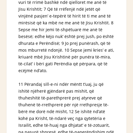
vuri të rrimë bashkë ndë qielloret me anë të
Jisu Krishtit; 7 Që të rrëfenjë ndë jetët që
vinjënë pasjen’ e-tepërë të hirit të ti me anë të
mirësisë
që ka
mbë ne me anë të Jisu Krishtit. 8
Sepse me hir jemi të-shpëtuarë me anë të
besësë; edhe këjo nuk’
është
prej jush,
po është
dhurata e Perëndisë; 9 Jo prej punërash, që të
mos mburretë ndonjë. 10 Sepse jemi kries’ e ati,
kriuarë mbë Jisu Krishtinë për punëra të-mira,
të-cilat’ i bëri gati Perëndia që përpara, që të
ecëjmë nd’ato.
11 Përandaj sill-e-ni ndër mëntt t’uaj, ju
që
ishitë
njëherë gjëndarë pas mishit, që
thuheshitë të-parethprerë prej atyreve që
thuhenë të-rrethprerë
për një rrethpresje
të-
bërë me dorë ndë misht, 12 Se ishitë nd’atë
kohë pa Krisht, të-ndarë veç nga qytetëria e
Israilit, edhe të-huaj nga dhjatat’ e të-zotuarit,
pa pasurë shpresë, edhe të-paperëndishim ndë