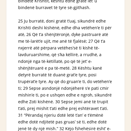
bindetë Krishtit, kështu edhe gratë
let’ u
bindenë
burravet të tyre së-gjithash.
25 Ju burratë, doni gratë t’uaj, sikundrë edhe
Krishti deshi kishënë, edhe dha vetëhen’e ti për
atë, 26 Që t’a shënjtëronjë, dyke pastruarë atë
me të-larët’e ujit, me anë të fjalësë; 27 Që t’a
nxjerrë atë përpara vetëhes’së ti kishë të-
lavduruarshime, që s’ka këllirë, a rrudhë, a
ndonjë nga të-këtillatë, po që të jet’ e-
shënjtëruarë e pa të-metë. 28 Kështu kanë
detyrë burratë të duanë grat’e tyre, posi
trupërat’e tyre. Ay që do gruan’e ti, do vetëhen’e
ti; 29 Sepse asndonjë ndonjëherë s’e pati cmir
mishin’e ti, po e ushqen edhe e ngroh, sikundrë
edhe Zoti kishënë. 30 Sepse jemi anë të trupit
t’ati, prej mishit t’ati edhe prej eshtëravet t’ati.
31 “Përandaj njeriu dotë letë t’an’ e t’ëmënë
edhe dotë ndjitetë pas gruas’ së ti, edhe dotë
jenë të dy një mish.” 32 Këjo fshehësirë ësht’ e-