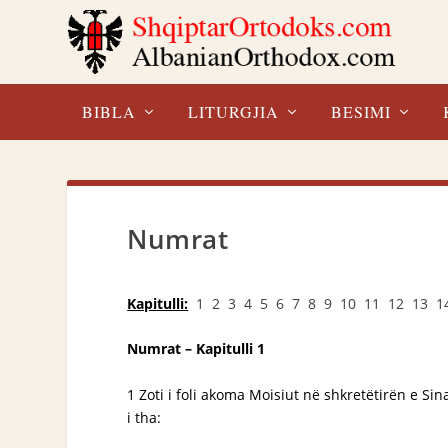
BIBLA
LITURGJIA
BESIMI
Numrat
Kapitulli:
1
2
3
4
5
6
7
8
9
10
11
12
13
1
Numrat – Kapitulli 1
1 Zoti i foli akoma Moisiut në shkretëtirën e Sina
i tha: