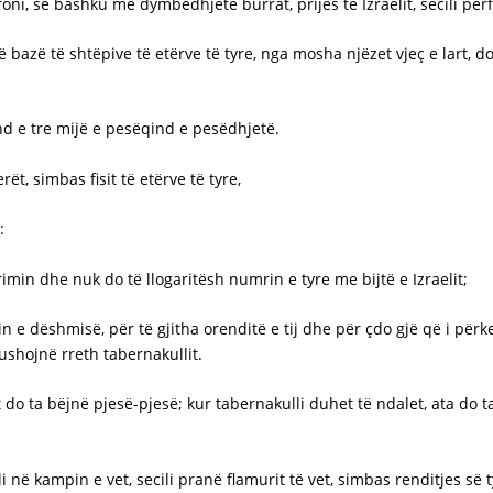
oni, së bashku me dymbëdhjetë burrat, prijës të Izraelit, secili përfa
në bazë të shtëpive të etërve të tyre, nga mosha njëzet vjeç e lart, d
ind e tre mijë e pesëqind e pesëdhjetë.
ët, simbas fisit të etërve të tyre,
:
rimin dhe nuk do të llogaritësh numrin e tyre me bijtë e Izraelit;
n e dëshmisë, për të gjitha orenditë e tij dhe për çdo gjë që i përk
fushojnë rreth tabernakullit.
 do ta bëjnë pjesë-pjesë; kur tabernakulli duhet të ndalet, ata do t
ili në kampin e vet, secili pranë flamurit të vet, simbas renditjes së t