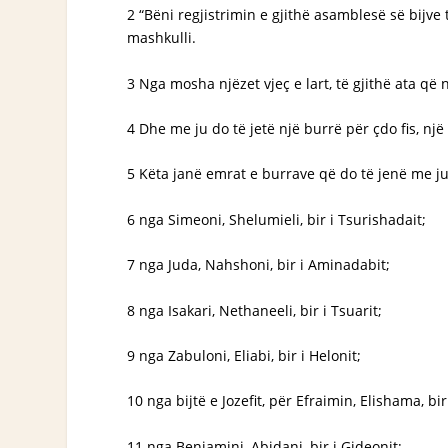
2 “Bëni regjistrimin e gjithë asamblesë së bijve 
mashkulli.
3 Nga mosha njëzet vjeç e lart, të gjithë ata që 
4 Dhe me ju do të jetë një burrë për çdo fis, një që
5 Këta janë emrat e burrave që do të jenë me ju.
6 nga Simeoni, Shelumieli, bir i Tsurishadait;
7 nga Juda, Nahshoni, bir i Aminadabit;
8 nga Isakari, Nethaneeli, bir i Tsuarit;
9 nga Zabuloni, Eliabi, bir i Helonit;
10 nga bijtë e Jozefit, për Efraimin, Elishama, b
11 nga Beniamini, Abidani, bir i Gideonit;