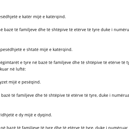
pesëdhjetë e katër mijë e katërqind.
në bazë të familjeve dhe të shtëpive të etërve të tyre duke i numërua
n pesëdhjetë e shtatë mijë e katërqind.
rashëgimtarët e tyre në bazë të familjeve dhe të shtëpive të etërve 
hkuar në luftë:
 dyzet mijë e pesëqind.
 bazë të familjeve dhe të shtëpive të etërve të tyre, duke i numërua
tridhjetë e dy mijë e dyqind.
 në bazë të familjeve të tyre dhe të etërve të tyre, duke i numëruar 