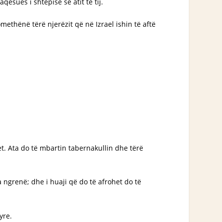
qësues i shtëpisë së atit të tij.
omethënë tërë njerëzit që në Izrael ishin të aftë
et. Ata do të mbartin tabernakullin dhe tërë
a ngrenë; dhe i huaji që do të afrohet do të
yre.