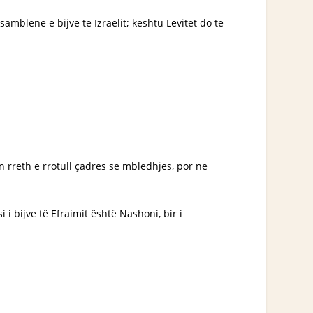
amblenë e bijve të Izraelit; kështu Levitët do të
en rreth e rrotull çadrës së mbledhjes, por në
i i bijve të Efraimit është Nashoni, bir i