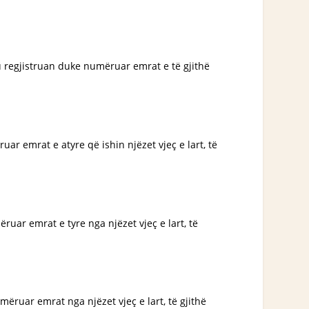
ë u regjistruan duke numëruar emrat e të gjithë
uar emrat e atyre që ishin njëzet vjeç e lart, të
ëruar emrat e tyre nga njëzet vjeç e lart, të
umëruar emrat nga njëzet vjeç e lart, të gjithë