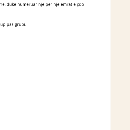
ë tyre, duke numëruar një për një emrat e çdo
grup pas grupi.