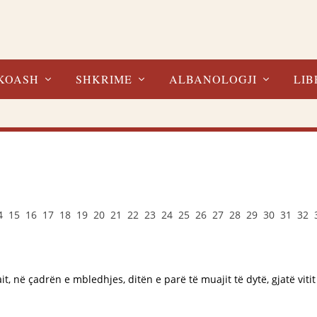
KOASH
SHKRIME
ALBANOLOGJI
LIB
4
15
16
17
18
19
20
21
22
23
24
25
26
27
28
29
30
31
32
it, në çadrën e mbledhjes, ditën e parë të muajit të dytë, gjatë vitit