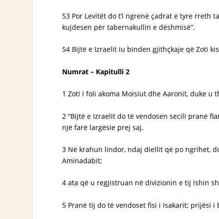
53 Por Levitët do t’i ngrenë çadrat e tyre rreth
kujdesen për tabernakullin e dëshmisë”.
54 Bijtë e Izraelit iu binden gjithçkaje që Zoti
Numrat – Kapitulli 2
1 Zoti i foli akoma Moisiut dhe Aaronit, duke u 
2 “Bijtë e Izraelit do të vendosen secili pranë f
një farë largësie prej saj.
3 Në krahun lindor, ndaj diellit që po ngrihet, do
Aminadabit;
4 ata që u regjistruan në divizionin e tij ishin 
5 Pranë tij do të vendoset fisi i Isakarit; prijësi i