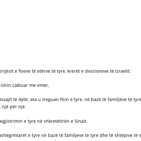
ësit e fiseve të etërve të tyre, krerët e divizioneve të Izraelit.
 ishin caktuar me emër,
ajit të dytë; ata u treguan fisin e tyre, në bazë të familjeve të tyr
 një për një.
egjistrimin e tyre në shkretëtirën e Sinait.
 trashëgimtarët e tyre në bazë të familjeve të tyre dhe të shtëpive t