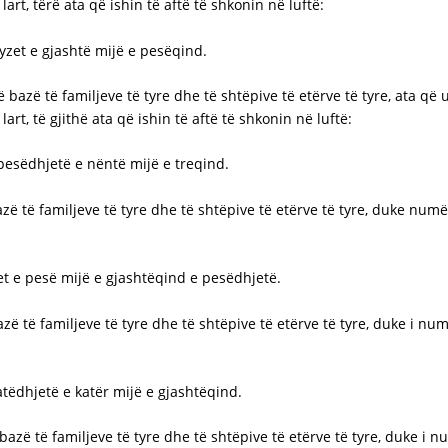
art, tërë ata që ishin të aftë të shkonin në luftë:
dyzet e gjashtë mijë e pesëqind.
ë bazë të familjeve të tyre dhe të shtëpive të etërve të tyre, ata q
rt, të gjithë ata që ishin të aftë të shkonin në luftë:
n pesëdhjetë e nëntë mijë e treqind.
zë të familjeve të tyre dhe të shtëpive të etërve të tyre, duke numër
zet e pesë mijë e gjashtëqind e pesëdhjetë.
zë të familjeve të tyre dhe të shtëpive të etërve të tyre, duke i num
tatëdhjetë e katër mijë e gjashtëqind.
 bazë të familjeve të tyre dhe të shtëpive të etërve të tyre, duke i n