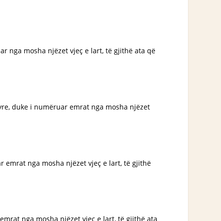
r nga mosha njëzet vjeç e lart, të gjithë ata që
të tyre, duke i numëruar emrat nga mosha njëzet
r emrat nga mosha njëzet vjeç e lart, të gjithë
emrat nga mosha njëzet vjeç e lart, të gjithë ata