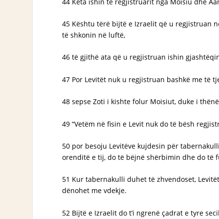
44 Këta ishin të regjistruarit nga Moisiu dhe Aar
45 Kështu tërë bijtë e Izraelit që u regjistruan 
të shkonin në luftë,
46 të gjithë ata që u regjistruan ishin gjashtëq
47 Por Levitët nuk u regjistruan bashkë me të tjer
48 sepse Zoti i kishte folur Moisiut, duke i thënë
49 “Vetëm në fisin e Levit nuk do të bësh regjist
50 por besoju Levitëve kujdesin për tabernakulli
orenditë e tij, do të bëjnë shërbimin dhe do të 
51 Kur tabernakulli duhet të zhvendoset, Levitët
dënohet me vdekje.
52 Bijtë e Izraelit do t’i ngrenë çadrat e tyre sec