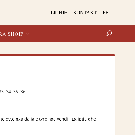
LIDHJE
KONTAKT
FB
RA SHQIP
33
34
35
36
 të dytë nga dalja e tyre nga vendi i Egjiptit, dhe