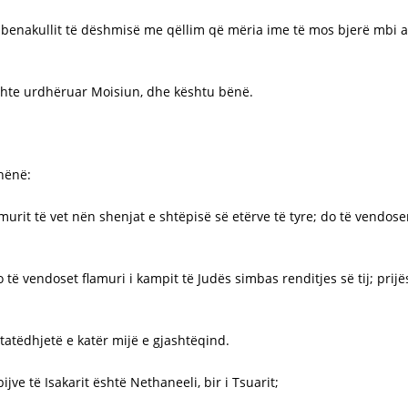
 tabenakullit të dëshmisë me qëllim që mëria ime të mos bjerë mbi as
 kishte urdhëruar Moisiun, dhe kështu bënë.
thënë:
lamurit të vet nën shenjat e shtëpisë së etërve të tyre; do të vendos
 të vendoset flamuri i kampit të Judës simbas renditjes së tij; prijës
shtatëdhjetë e katër mijë e gjashtëqind.
 bijve të Isakarit është Nethaneeli, bir i Tsuarit;