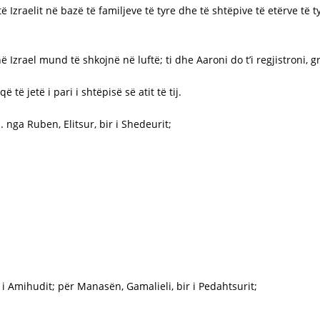
të Izraelit në bazë të familjeve të tyre dhe të shtëpive të etërve t
në Izrael mund të shkojnë në luftë; ti dhe Aaroni do t’i regjistroni, 
 të jetë i pari i shtëpisë së atit të tij.
 nga Ruben, Elitsur, bir i Shedeurit;
ir i Amihudit; për Manasën, Gamalieli, bir i Pedahtsurit;