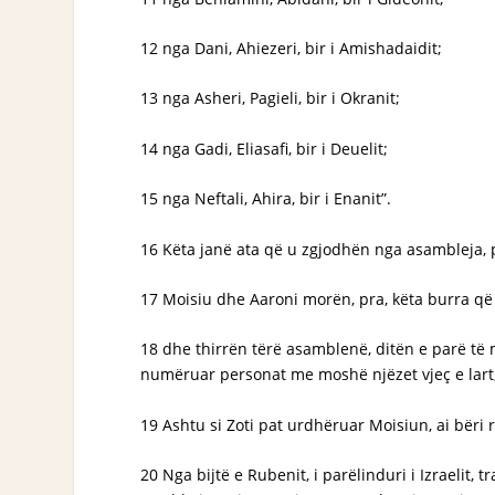
12 nga Dani, Ahiezeri, bir i Amishadaidit;
13 nga Asheri, Pagieli, bir i Okranit;
14 nga Gadi, Eliasafi, bir i Deuelit;
15 nga Neftali, Ahira, bir i Enanit”.
16 Këta janë ata që u zgjodhën nga asambleja, prij
17 Moisiu dhe Aaroni morën, pra, këta burra që
18 dhe thirrën tërë asamblenë, ditën e parë të mu
numëruar personat me moshë njëzet vjeç e lart,
19 Ashtu si Zoti pat urdhëruar Moisiun, ai bëri r
20 Nga bijtë e Rubenit, i parëlinduri i Izraelit,