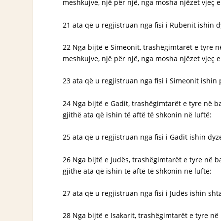
meshkujve, një për një, nga mosha njëzet vjeç e l
21 ata që u regjistruan nga fisi i Rubenit ishin 
22 Nga bijtë e Simeonit, trashëgimtarët e tyre n
meshkujve, një për një, nga mosha njëzet vjeç e la
23 ata që u regjistruan nga fisi i Simeonit ishi
24 Nga bijtë e Gadit, trashëgimtarët e tyre në ba
gjithë ata që ishin të aftë të shkonin në luftë:
25 ata që u regjistruan nga fisi i Gadit ishin dy
26 Nga bijtë e Judës, trashëgimtarët e tyre në ba
gjithë ata që ishin të aftë të shkonin në luftë:
27 ata që u regjistruan nga fisi i Judës ishin sh
28 Nga bijtë e Isakarit, trashëgimtarët e tyre në