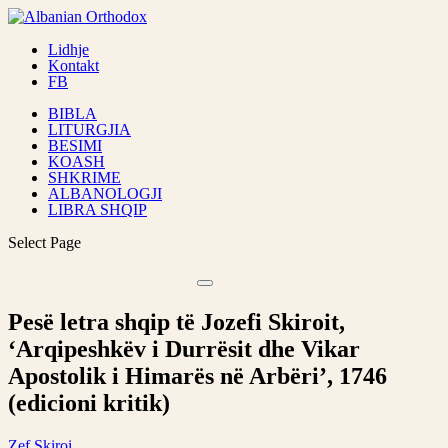
Lidhje
Kontakt
FB
BIBLA
LITURGJIA
BESIMI
KOASH
SHKRIME
ALBANOLOGJI
LIBRA SHQIP
Select Page
Pesë letra shqip të Jozefi Skiroit,
‘Arqipeshkëv i Durrësit dhe Vikar
Apostolik i Himarës në Arbëri’, 1746
(edicioni kritik)
Zef Skiroi