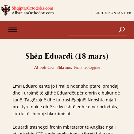
LIDHJE
KONTAKT
FB
Shën Eduardi (18 mars)
At Foti Cici
,
Shkrime
,
Tema teologjike
Emri Eduard është jo i rrallë ndër shqiptarë, prandaj
dhe i urojmë të gjithë Eduardët për emrin e bukur që
kanë. Ta gëzojnë dhe ta trashëgojnë! Ndoshta mjaft
prej tyre nuk e dinë se ky është edhe emër ortodoks,
siç do të shënoj shkurtimisht.
Eduardi trashëgoi fronin mbretëror të Anglisë nga i
ati, në vitin 975, ende adoleshent. Mbreti i ri u vra