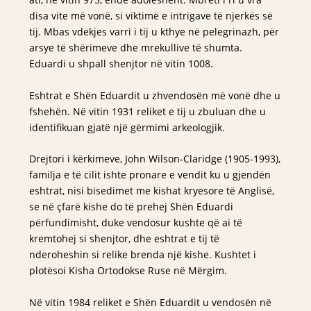
disa vite më vonë, si viktimë e intrigave të njerkës së
tij. Mbas vdekjes varri i tij u kthye në pelegrinazh, për
arsye të shërimeve dhe mrekullive të shumta.
Eduardi u shpall shenjtor në vitin 1008.
Eshtrat e Shën Eduardit u zhvendosën më vonë dhe u
fshehën. Në vitin 1931 reliket e tij u zbuluan dhe u
identifikuan gjatë një gërmimi arkeologjik.
Drejtori i kërkimeve, John Wilson-Claridge (1905-1993),
familja e të cilit ishte pronare e vendit ku u gjendën
eshtrat, nisi bisedimet me kishat kryesore të Anglisë,
se në çfarë kishe do të prehej Shën Eduardi
përfundimisht, duke vendosur kushte që ai të
kremtohej si shenjtor, dhe eshtrat e tij të
nderoheshin si relike brenda një kishe. Kushtet i
plotësoi Kisha Ortodokse Ruse në Mërgim.
Në vitin 1984 reliket e Shën Eduardit u vendosën në