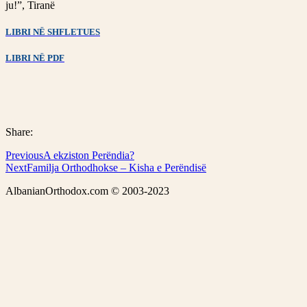
ju!”, Tiranë
LIBRI NË SHFLETUES
LIBRI NË PDF
Share:
Previous
A ekziston Perëndia?
Next
Familja Orthodhokse – Kisha e Perëndisë
AlbanianOrthodox.com © 2003-2023