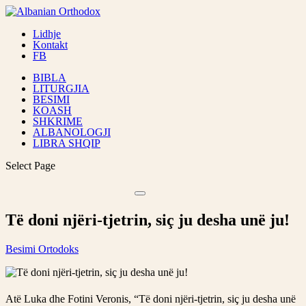
Lidhje
Kontakt
FB
BIBLA
LITURGJIA
BESIMI
KOASH
SHKRIME
ALBANOLOGJI
LIBRA SHQIP
Select Page
Të doni njëri-tjetrin, siç ju desha unë ju!
Besimi Ortodoks
Atë Luka dhe Fotini Veronis, “Të doni njëri-tjetrin, siç ju desha unë