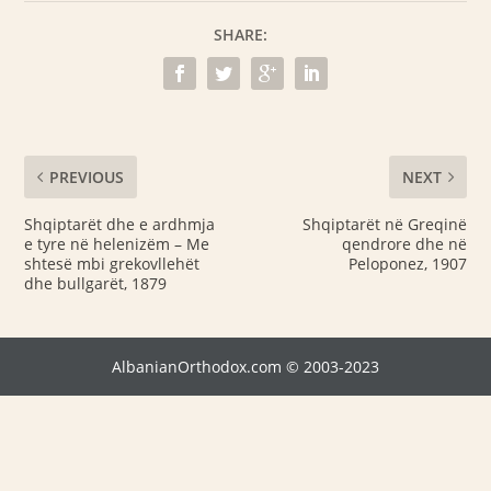
SHARE:
PREVIOUS
NEXT
Shqiptarët dhe e ardhmja
Shqiptarët në Greqinë
e tyre në helenizëm – Me
qendrore dhe në
shtesë mbi grekovllehët
Peloponez, 1907
dhe bullgarët, 1879
AlbanianOrthodox.com © 2003-2023