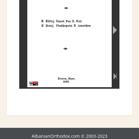
AlbanianOrthodox.com © 2003-2023