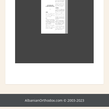
AlbanianOrthodox.com © 2003-2023