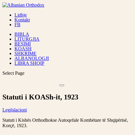
Lidhje
Kontakt
FB
BIBLA
LITURGJIA
BESIMI
KOASH
SHKRIME
ALBANOLOGJI
LIBRA SHQIP
Select Page
Statuti i KOASh-it, 1923
Legjislacioni
Statuti i Kishës Orthodhokse Autoqefale Kombëtare të Shqipërisë,
Korçë, 1923.