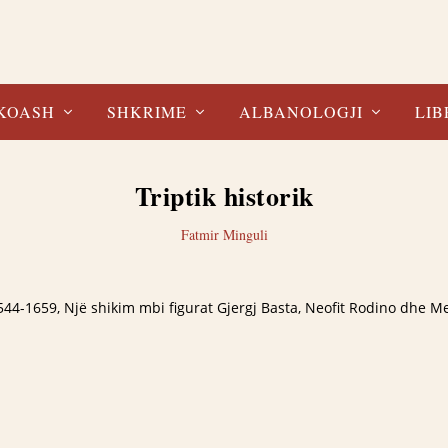
KOASH
SHKRIME
ALBANOLOGJI
LIB
Triptik historik
Fatmir Minguli
 1544-1659, Një shikim mbi figurat Gjergj Basta, Neofit Rodino dhe M