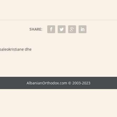
SHARE:
paleokristiane dhe
AlbanianOrthodox.com © 2003-2023