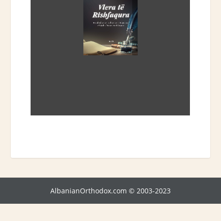
AlbanianOrthodox.com © 2003-2023