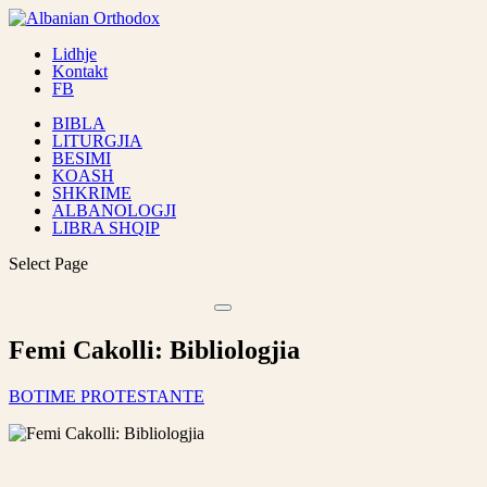
Lidhje
Kontakt
FB
BIBLA
LITURGJIA
BESIMI
KOASH
SHKRIME
ALBANOLOGJI
LIBRA SHQIP
Select Page
Femi Cakolli: Bibliologjia
BOTIME PROTESTANTE