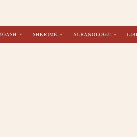
KOASH
SHKRIME
ALBANOLOGJI
LIB
 SHKUARËS
KULTI I POEZISË DHE PËRSIATJ
o
Stefan Martiko
HFLETUES LIBRI NË PDF
LIBRI NË SHFLETUES LIBRI NË PDF
RE
READ MORE