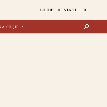
LIDHJE
KONTAKT
FB
RA SHQIP
E TË TJERA RRETH ARTIT E LETËRSISË