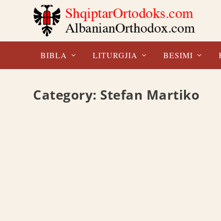
BIBLA
LITURGJIA
BESIMI
Category:
Stefan Martiko
NË MOSHËN E ABELIT
HIRI I SË
Stefan Martiko
Stefan Martik
LIBRI NË SHFLETUES LIBRI NË PDF
LIBRI NË S
READ MORE
READ MO