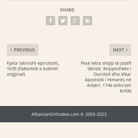
SHARE:
PREVIOUS
NEXT
Fjalor latinisht-epirotisht,
Pesë letra shqip të Jozefi
1635 (Faksimile e botimit
Skiroit, ‘Arqipeshkëv i
origjinal)
Durrësit dhe Vikar
Apostolik i Himarës në
Arbëri’, 1746 (edicioni
kritik)
AlbanianOrthodox.com © 2003-2023