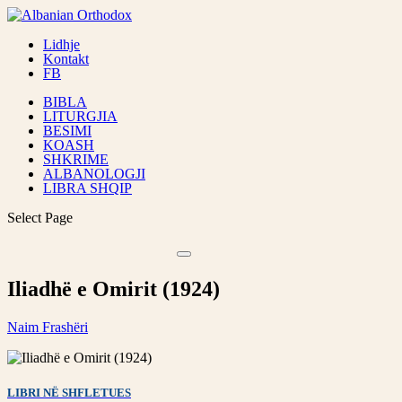
Lidhje
Kontakt
FB
BIBLA
LITURGJIA
BESIMI
KOASH
SHKRIME
ALBANOLOGJI
LIBRA SHQIP
Select Page
Iliadhë e Omirit (1924)
Naim Frashëri
LIBRI NË SHFLETUES