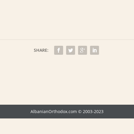
SHARE:
AlbanianOrthodox.com © 2003-2023