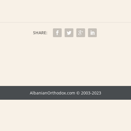
SHARE:
AlbanianOrthodox.com © 2003-2023