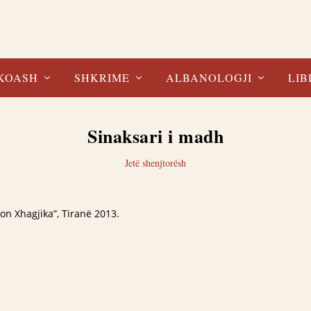
KOASH
SHKRIME
ALBANOLOGJI
LIB
Sinaksari i madh
Jetë shenjtorësh
fon Xhagjika”, Tiranë 2013.