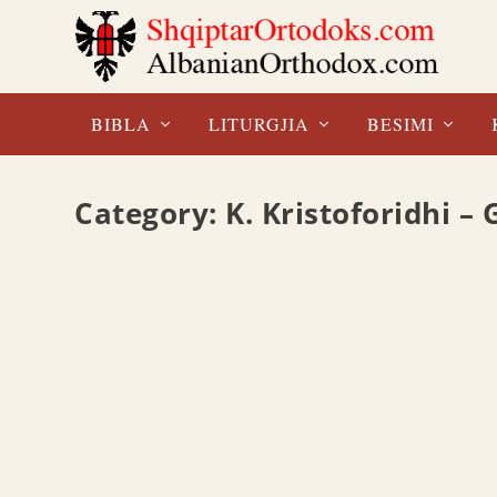
BIBLA
LITURGJIA
BESIMI
Category:
K. Kristoforidhi –
TË DALËTË, 1872
K. Kristoforidhi – Gegërisht
Përkthim i pabotuar në variantin gegërisht. Paraqitur
READ MORE