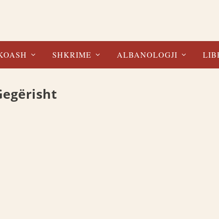
KOASH
SHKRIME
ALBANOLOGJI
LIB
 Gegërisht
 me alfabetin e sotëm nga prof. dr. XHEVAT...