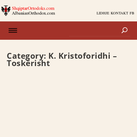
LIDHJE
KONTAKT
FB
Category:
K. Kristoforidhi –
Toskërisht
ISTORIA E SHKRONJËSË SË SHËNJTËRUARË
(1872)
KATRË PËRGJËMIME PËR ÇUNAT’ E VOGJILË
(1872)
K. Kristoforidhi – Toskërisht
Shkëputur nga libri: “Konstandin Kristoforidhi:
Historia e Shkrimit të Shenjtë (1870 e 1872) dhe...