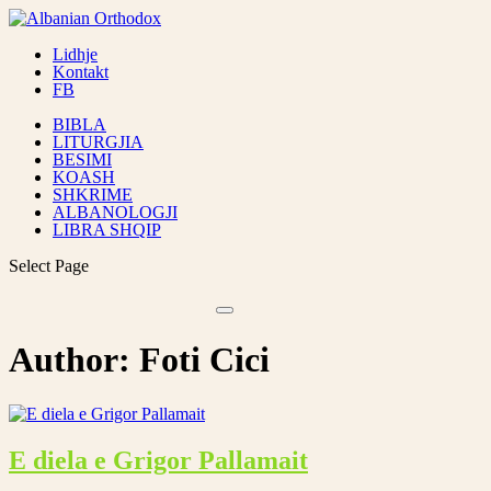
Lidhje
Kontakt
FB
BIBLA
LITURGJIA
BESIMI
KOASH
SHKRIME
ALBANOLOGJI
LIBRA SHQIP
Select Page
Author:
Foti Cici
E diela e Grigor Pallamait