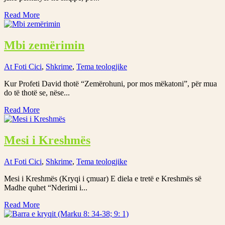
Read More
Mbi zemërimin
At Foti Cici
,
Shkrime
,
Tema teologjike
Kur Profeti David thotë “Zemërohuni, por mos mëkatoni”, për mua
do të thotë se, nëse...
Read More
Mesi i Kreshmës
At Foti Cici
,
Shkrime
,
Tema teologjike
Mesi i Kreshmës (Kryqi i çmuar) E diela e tretë e Kreshmës së
Madhe quhet “Nderimi i...
Read More