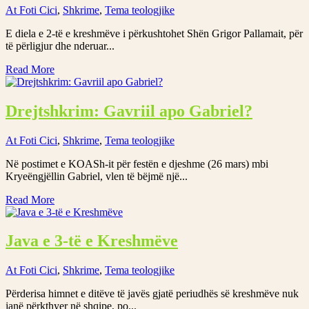
At Foti Cici
,
Shkrime
,
Tema teologjike
E diela e 2-të e kreshmëve i përkushtohet Shën Grigor Pallamait, për
të përligjur dhe nderuar...
Read More
Drejtshkrim: Gavriil apo Gabriel?
At Foti Cici
,
Shkrime
,
Tema teologjike
Në postimet e KOASh-it për festën e djeshme (26 mars) mbi
Kryeëngjëllin Gabriel, vlen të bëjmë një...
Read More
Java e 3-të e Kreshmëve
At Foti Cici
,
Shkrime
,
Tema teologjike
Përderisa himnet e ditëve të javës gjatë periudhës së kreshmëve nuk
janë përkthyer në shqipe, po...