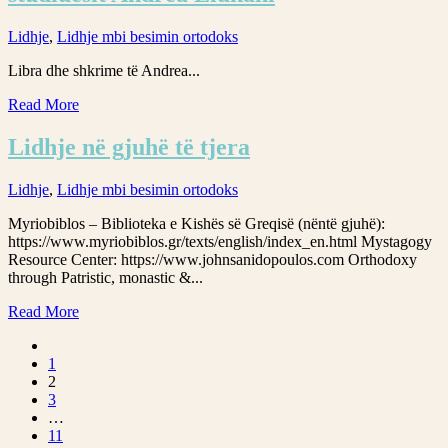
Lidhje
,
Lidhje mbi besimin ortodoks
Libra dhe shkrime të Andrea...
Read More
Lidhje në gjuhë të tjera
Lidhje
,
Lidhje mbi besimin ortodoks
Myriobiblos – Biblioteka e Kishës së Greqisë (nëntë gjuhë):
https://www.myriobiblos.gr/texts/english/index_en.html Mystagogy
Resource Center: https://www.johnsanidopoulos.com Orthodoxy
through Patristic, monastic &...
Read More
1
2
3
…
11