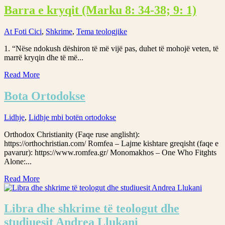
Barra e kryqit (Marku 8: 34-38; 9: 1)
At Foti Cici
,
Shkrime
,
Tema teologjike
1. “Nëse ndokush dëshiron të më vijë pas, duhet të mohojë veten, të
marrë kryqin dhe të më...
Read More
Bota Ortodokse
Lidhje
,
Lidhje mbi botën ortodokse
Orthodox Christianity (Faqe ruse anglisht):
https://orthochristian.com/ Romfea – Lajme kishtare greqisht (faqe e
pavarur): https://www.romfea.gr/ Monomakhos – One Who Fitghts
Alone:...
Read More
Libra dhe shkrime të teologut dhe
studiuesit Andrea Llukani