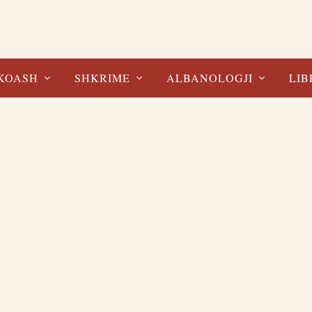
KOASH
SHKRIME
ALBANOLOGJI
LIB
 Mal, ligjëruar nga Krishti mbas mësimit...