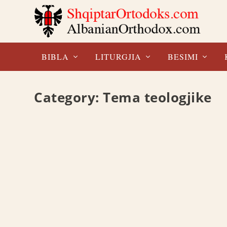
BIBLA
LITURGJIA
BESIMI
Category:
Tema teologjike
THELBI I NDJESËS (MATEU 6: 14-21)
At Foti Cici
,
Shkrime
,
Tema teologjike
Në ungjillin e sotëm, i cili është pjesë e Predikimit në
READ MORE