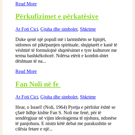
Read More
Përkufizimet e përkatësive
At Foti Cici
,
Gjuha dhe simbolet
,
Shkrime
Duke qenë një popull më i larmishëm se fqinjët,
sidomos në pikëpamjen spirituale, shqiptarët e kanë të
vështirë të formulojnë shqetësimet e tyre kulturore me
terma bashkëkohorë. Ndërsa etërit e kombit-shtet
dështuan të na...
Read More
Fan Noli në fe
At Foti Cici
,
Gjuha dhe simbolet
,
Shkrime
Hear, o Israel! (Noli, 1964) Pyetja e përfolur është se
çfarë lidhje kishte Fan S. Noli me fenë, për të
sendërgjuar në vijim ideologjema të njohura, ndonëse
të panjohura. E nisim këtë debat me parakushtin se
cilësia fetare e një...