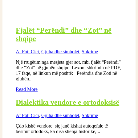
Fjalët “Perëndi” dhe “Zot” në
shqipe
At Foti Cici
,
Gjuha dhe simbolet
,
Shkrime
Një rrugëtim nga mesjeta gjer sot, mbi fjalët “Perëndi”
dhe “Zot” në gjuhën shqipe. Lexoni shkrimin në PDF,
17 faqe, në linkun më poshtë: Perëndia dhe Zoti në
gjuhën...
Read More
Dialektika vendore e ortodoksisë
At Foti Cici
,
Gjuha dhe simbolet
,
Shkrime
Çdo kishë vendore, siç janë kishat autoqefale të
besimit ortodoks, ka disa shenja historike,...