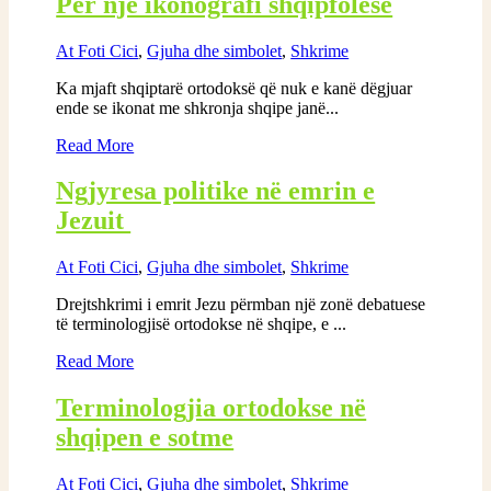
Për një ikonografi shqipfolëse
At Foti Cici
,
Gjuha dhe simbolet
,
Shkrime
Ka mjaft shqiptarë ortodoksë që nuk e kanë dëgjuar
ende se ikonat me shkronja shqipe janë...
Read More
Ngjyresa politike në emrin e
Jezuit
At Foti Cici
,
Gjuha dhe simbolet
,
Shkrime
Drejtshkrimi i emrit Jezu përmban një zonë debatuese
të terminologjisë ortodokse në shqipe, e ...
Read More
Terminologjia ortodokse në
shqipen e sotme
At Foti Cici
,
Gjuha dhe simbolet
,
Shkrime