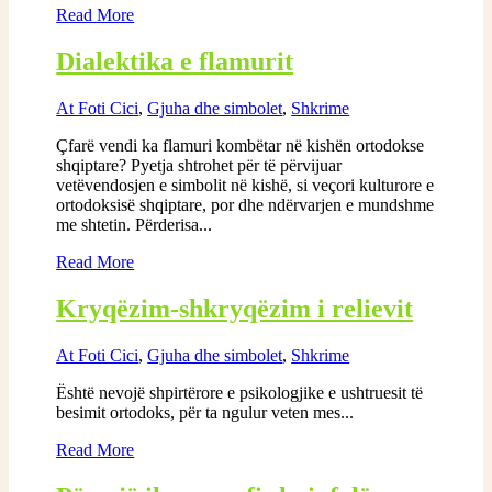
Read More
Dialektika e flamurit
At Foti Cici
,
Gjuha dhe simbolet
,
Shkrime
Çfarë vendi ka flamuri kombëtar në kishën ortodokse
shqiptare? Pyetja shtrohet për të përvijuar
vetëvendosjen e simbolit në kishë, si veçori kulturore e
ortodoksisë shqiptare, por dhe ndërvarjen e mundshme
me shtetin. Përderisa...
Read More
Kryqëzim-shkryqëzim i relievit
At Foti Cici
,
Gjuha dhe simbolet
,
Shkrime
Është nevojë shpirtërore e psikologjike e ushtruesit të
besimit ortodoks, për ta ngulur veten mes...
Read More