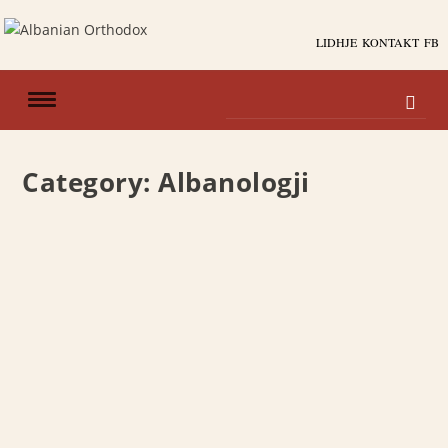
LIDHJE
KONTAKT
FB
Category:
Albanologji
KODIKU I KOSTË CEPIT – VITHKUQARIT
(1822-1823)
Kostë Cepi
Prof. Dr. Bardhyl Demiraj: Kodiku i Kostë Cepit –
Vithkuqarit (1822-1823) III. Vendi i tij...
READ MORE